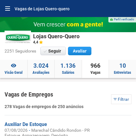
Vagas de Lojas Quero-quero
Perfil verificado
Lojas Quero-Quero
4,4
2251 Seguidores
Seguir
Avaliar
3.024
1.136
966
10
Visão Geral
Avaliações
Salários
Vagas
Entrevistas
Vagas de Empregos
Filtrar
278 Vagas de empregos de 250 anúncios
Auxiliar De Estoque
-
07/08/2026
Marechal Cândido Rondon - PR
Estoque, Armazenagem, Depósito