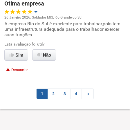
Otima empresa
Recomenda esta empresa
26 Janeiro 2026. Soldador MIG, Rio Grande do Sul
Recomenda a diretoria
A empresa Rio do Sul é excelente para trabalhar,pois tem
Oportunidade de promoção
uma infraestrutura adequada para o trabalhador exercer
suas funções.
Ambiente de trabalho
Esta avaliação foi útil?
Conciliação com a vida familiar
Sim
Não
Benefícios
Denunciar
Recomenda esta empresa
1
2
3
4