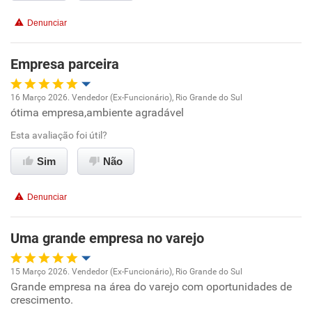
Não recomenda a diretoria
Denunciar
Empresa parceira
16 Março 2026. Vendedor (Ex-Funcionário), Rio Grande do Sul
ótima empresa,ambiente agradável
Oportunidade de promoção
Esta avaliação foi útil?
Ambiente de trabalho
Sim
Não
Conciliação com a vida familiar
Denunciar
Benefícios
Uma grande empresa no varejo
Recomenda esta empresa
15 Março 2026. Vendedor (Ex-Funcionário), Rio Grande do Sul
Recomenda a diretoria
Grande empresa na área do varejo com oportunidades de
Oportunidade de promoção
crescimento.