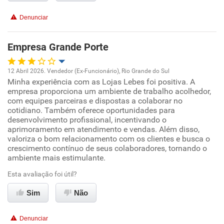
Denunciar
Benefícios
Empresa Grande Porte
Recomenda esta empresa
Recomenda a diretoria
12 Abril 2026. Vendedor (Ex-Funcionário), Rio Grande do Sul
Minha experiência com as Lojas Lebes foi positiva. A
Oportunidade de promoção
empresa proporciona um ambiente de trabalho acolhedor,
com equipes parceiras e dispostas a colaborar no
Ambiente de trabalho
cotidiano. Também oferece oportunidades para
desenvolvimento profissional, incentivando o
aprimoramento em atendimento e vendas. Além disso,
Conciliação com a vida familiar
valoriza o bom relacionamento com os clientes e busca o
crescimento contínuo de seus colaboradores, tornando o
ambiente mais estimulante.
Benefícios
Esta avaliação foi útil?
Recomenda esta empresa
Sim
Não
Recomenda a diretoria
Denunciar