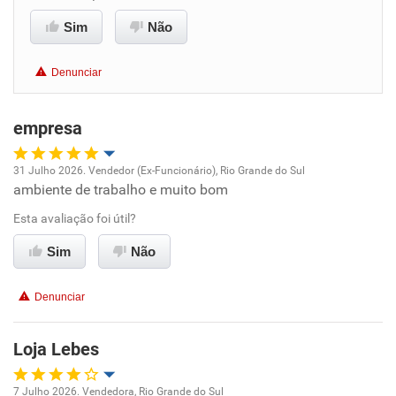
Benefícios
Sim
Não
Não recomenda esta empresa
Denunciar
Não recomenda a diretoria
empresa
31 Julho 2026. Vendedor (Ex-Funcionário), Rio Grande do Sul
ambiente de trabalho e muito bom
Oportunidade de promoção
Esta avaliação foi útil?
Ambiente de trabalho
Sim
Não
Conciliação com a vida familiar
Denunciar
Benefícios
Loja Lebes
Recomenda esta empresa
7 Julho 2026. Vendedora, Rio Grande do Sul
Recomenda a diretoria