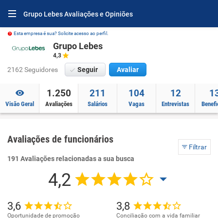
Grupo Lebes Avaliações e Opiniões
Esta empresa é sua? Solicite acesso ao perfil.
Grupo Lebes
4,3
2162 Seguidores
Seguir
Avaliar
1.250
211
104
12
1
Visão Geral
Avaliações
Salários
Vagas
Entrevistas
Benefi
Avaliações de funcionários
Filtrar
191 Avaliações relacionadas a sua busca
4,2
3,6
3,8
Oportunidade de promoção
Conciliação com a vida familiar