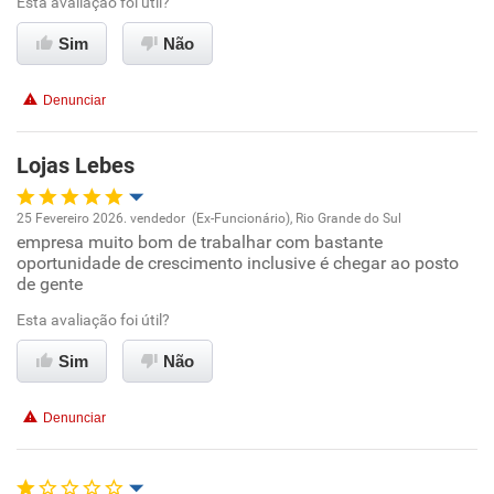
Esta avaliação foi útil?
Conciliação com a vida familiar
Sim
Não
Benefícios
Denunciar
Recomenda esta empresa
Recomenda a diretoria
Lojas Lebes
25 Fevereiro 2026. vendedor (Ex-Funcionário), Rio Grande do Sul
empresa muito bom de trabalhar com bastante
Oportunidade de promoção
oportunidade de crescimento inclusive é chegar ao posto
de gente
Ambiente de trabalho
Esta avaliação foi útil?
Conciliação com a vida familiar
Sim
Não
Benefícios
Denunciar
Recomenda esta empresa