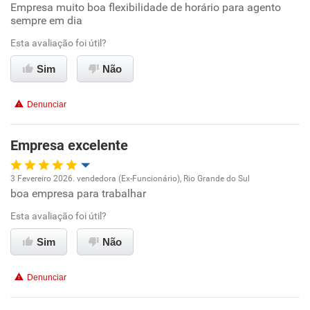
Empresa muito boa flexibilidade de horário para agento
sempre em dia
Conciliação com a vida familiar
Esta avaliação foi útil?
Benefícios
Sim
Não
Recomenda esta empresa
Denunciar
Não recomenda a diretoria
Empresa excelente
3 Fevereiro 2026. vendedora (Ex-Funcionário), Rio Grande do Sul
boa empresa para trabalhar
Oportunidade de promoção
Esta avaliação foi útil?
Ambiente de trabalho
Sim
Não
Conciliação com a vida familiar
Denunciar
Benefícios