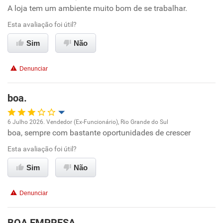
A loja tem um ambiente muito bom de se trabalhar.
Oportunidade de promoção
Esta avaliação foi útil?
Ambiente de trabalho
Sim
Não
Conciliação com a vida familiar
Denunciar
Benefícios
boa.
Recomenda esta empresa
6 Julho 2026. Vendedor (Ex-Funcionário), Rio Grande do Sul
Recomenda a diretoria
boa, sempre com bastante oportunidades de crescer
Oportunidade de promoção
Esta avaliação foi útil?
Ambiente de trabalho
Sim
Não
Conciliação com a vida familiar
Denunciar
Benefícios
BOA EMPRESA