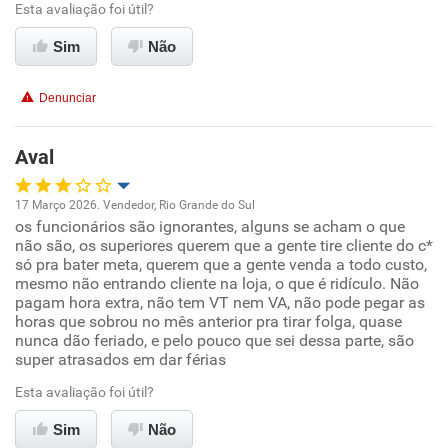
Esta avaliação foi útil?
Conciliação com a vida familiar
Sim
Não
Benefícios
Denunciar
Recomenda esta empresa
Aval
Recomenda a diretoria
17 Março 2026. Vendedor, Rio Grande do Sul
os funcionários são ignorantes, alguns se acham o que
Oportunidade de promoção
não são, os superiores querem que a gente tire cliente do c*
só pra bater meta, querem que a gente venda a todo custo,
Ambiente de trabalho
mesmo não entrando cliente na loja, o que é ridículo. Não
pagam hora extra, não tem VT nem VA, não pode pegar as
horas que sobrou no mês anterior pra tirar folga, quase
Conciliação com a vida familiar
nunca dão feriado, e pelo pouco que sei dessa parte, são
super atrasados em dar férias
Benefícios
Esta avaliação foi útil?
Sim
Não recomenda esta empresa
Não