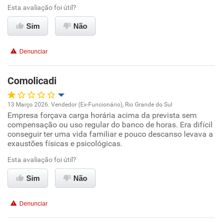
Ambiente de trabalho
Esta avaliação foi útil?
Sim
Não
Conciliação com a vida familiar
Denunciar
Benefícios
Comolicadi
Recomenda esta empresa
Recomenda a diretoria
13 Março 2026. Vendedor (Ex-Funcionário), Rio Grande do Sul
Empresa forçava carga horária acima da prevista sem
Oportunidade de promoção
compensação ou uso regular do banco de horas. Era difícil
conseguir ter uma vida familiar e pouco descanso levava a
Ambiente de trabalho
exaustões físicas e psicológicas.
Esta avaliação foi útil?
Conciliação com a vida familiar
Sim
Não
Benefícios
Denunciar
Não recomenda esta empresa