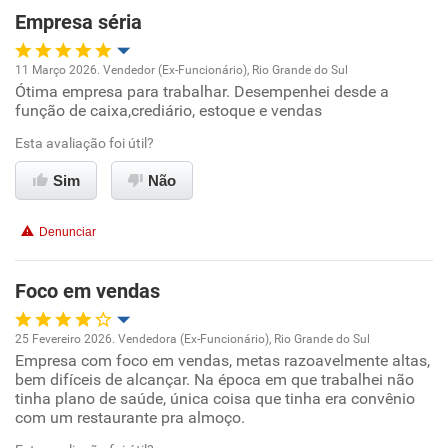
Não recomenda a diretoria
Empresa séria
11 Março 2026. Vendedor (Ex-Funcionário), Rio Grande do Sul
Ótima empresa para trabalhar. Desempenhei desde a
Oportunidade de promoção
função de caixa,crediário, estoque e vendas
Ambiente de trabalho
Esta avaliação foi útil?
Sim
Não
Conciliação com a vida familiar
Denunciar
Benefícios
Foco em vendas
Recomenda esta empresa
Recomenda a diretoria
25 Fevereiro 2026. Vendedora (Ex-Funcionário), Rio Grande do Sul
Empresa com foco em vendas, metas razoavelmente altas,
Oportunidade de promoção
bem difíceis de alcançar. Na época em que trabalhei não
tinha plano de saúde, única coisa que tinha era convênio
Ambiente de trabalho
com um restaurante pra almoço.