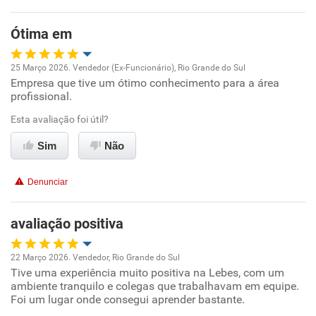
Ótima em
25 Março 2026. Vendedor (Ex-Funcionário), Rio Grande do Sul
Empresa que tive um ótimo conhecimento para a área
Oportunidade de promoção
profissional.
Ambiente de trabalho
Esta avaliação foi útil?
Sim
Não
Conciliação com a vida familiar
Denunciar
Benefícios
avaliação positiva
Recomenda esta empresa
Recomenda a diretoria
22 Março 2026. Vendedor, Rio Grande do Sul
Tive uma experiência muito positiva na Lebes, com um
Oportunidade de promoção
ambiente tranquilo e colegas que trabalhavam em equipe.
Foi um lugar onde consegui aprender bastante.
Ambiente de trabalho