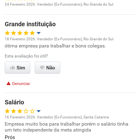
Recomenda a diretoria
24 Fevereiro 2026. Vendedor (Ex-Funcionário), Rio Grande do Sul
Oportunidade de promoção
Grande instituição
Ambiente de trabalho
18 Fevereiro 2026. Vendedor (Ex-Funcionário), Rio Grande do Sul
Conciliação com a vida familiar
ótima empresa para trabalhar e bons colegas.
Oportunidade de promoção
Esta avaliação foi útil?
Benefícios
Ambiente de trabalho
Sim
Não
Não recomenda esta empresa
Conciliação com a vida familiar
Não recomenda a diretoria
Denunciar
Benefícios
Salário
Recomenda esta empresa
16 Fevereiro 2026. Vendedor (Ex-Funcionário), Santa Catarina
Recomenda a diretoria
Empresa muito boa para trabalhar porém o salário tinha
Oportunidade de promoção
um teto independente da meta atingida
Prós
Ambiente de trabalho