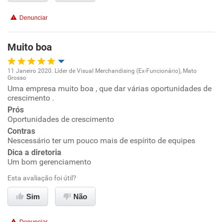
Benefícios
Denunciar
Recomenda esta empresa
Muito boa
Recomenda a diretoria
11 Janeiro 2020. Líder de Visual Merchandising (Ex-Funcionário), Mato
Grosso
Oportunidade de promoção
Uma empresa muito boa , que dar várias oportunidades de
crescimento .
Ambiente de trabalho
Prós
Oportunidades de crescimento
Contras
Conciliação com a vida familiar
Nescessário ter um pouco mais de espírito de equipes
Dica a diretoria
Benefícios
Um bom gerenciamento
Esta avaliação foi útil?
Recomenda esta empresa
Sim
Não
Recomenda a diretoria