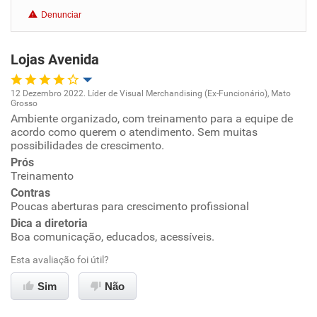
Conciliação com a vida familiar
Denunciar
Benefícios
Lojas Avenida
Recomenda esta empresa
Recomenda a diretoria
12 Dezembro 2022. Líder de Visual Merchandising (Ex-Funcionário), Mato
Grosso
Oportunidade de promoção
Ambiente organizado, com treinamento para a equipe de
acordo como querem o atendimento. Sem muitas
possibilidades de crescimento.
Ambiente de trabalho
Prós
Treinamento
Conciliação com a vida familiar
Contras
Poucas aberturas para crescimento profissional
Benefícios
Dica a diretoria
Boa comunicação, educados, acessíveis.
Recomenda esta empresa
Esta avaliação foi útil?
Recomenda a diretoria
Sim
Não