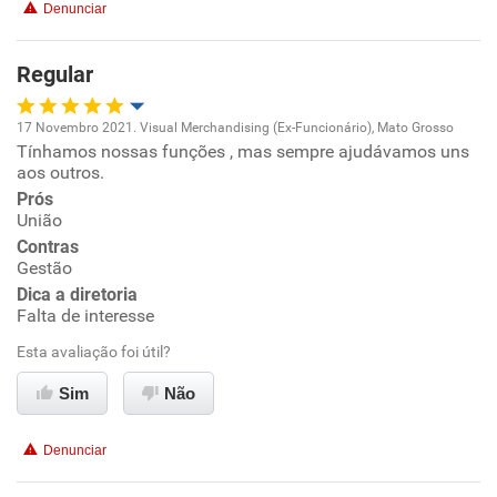
Denunciar
Regular
17 Novembro 2021. Visual Merchandising (Ex-Funcionário), Mato Grosso
Tínhamos nossas funções , mas sempre ajudávamos uns
Oportunidade de promoção
aos outros.
Prós
Ambiente de trabalho
União
Contras
Conciliação com a vida familiar
Gestão
Dica a diretoria
Falta de interesse
Benefícios
Esta avaliação foi útil?
Não recomenda esta empresa
Sim
Não
Não recomenda a diretoria
Denunciar