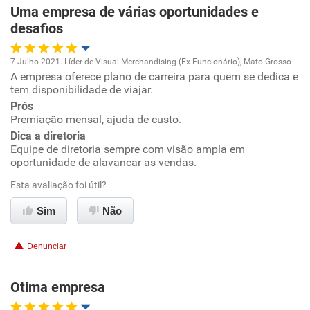
Uma empresa de várias oportunidades e
desafios
7 Julho 2021. Líder de Visual Merchandising (Ex-Funcionário), Mato Grosso
A empresa oferece plano de carreira para quem se dedica e
Oportunidade de promoção
tem disponibilidade de viajar.
Prós
Ambiente de trabalho
Premiação mensal, ajuda de custo.
Dica a diretoria
Conciliação com a vida familiar
Equipe de diretoria sempre com visão ampla em
oportunidade de alavancar as vendas.
Benefícios
Esta avaliação foi útil?
Sim
Não
Recomenda esta empresa
Recomenda a diretoria
Denunciar
Otima empresa