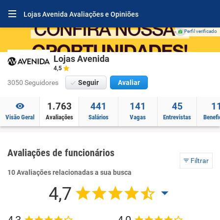
Lojas Avenida Avaliações e Opiniões
Perfil verificado
Lojas Avenida
4,5
3050 Seguidores
Seguir
Avaliar
1.763
441
141
45
1
Visão Geral
Avaliações
Salários
Vagas
Entrevistas
Benefi
Avaliações de funcionários
Filtrar
10 Avaliações relacionadas a sua busca
4,7