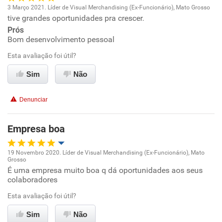
3 Março 2021. Líder de Visual Merchandising (Ex-Funcionário), Mato Grosso
tive grandes oportunidades pra crescer.
Oportunidade de promoção
Prós
Bom desenvolvimento pessoal
Ambiente de trabalho
Esta avaliação foi útil?
Conciliação com a vida familiar
Sim
Não
Benefícios
Denunciar
Recomenda esta empresa
Empresa boa
Recomenda a diretoria
19 Novembro 2020. Líder de Visual Merchandising (Ex-Funcionário), Mato
Grosso
Oportunidade de promoção
É uma empresa muito boa q dá oportunidades aos seus
colaboradores
Ambiente de trabalho
Esta avaliação foi útil?
Conciliação com a vida familiar
Sim
Não