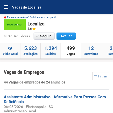
Vagas de Localiza
Esta empresa é sua? Solicite acesso ao perfil.
Localiza
4,6
4187 Seguidores
Seguir
Avaliar
5.623
1.294
499
12
2
Visão Geral
Avaliações
Salários
Vagas
Entrevistas
Fot
Vagas de Empregos
Filtrar
44 Vagas de empregos de 24 anúncios
Assistente Administrativo | Afirmativa Para Pessoa Com
Deficiência
-
06/08/2026
Florianópolis - SC
Administração Geral