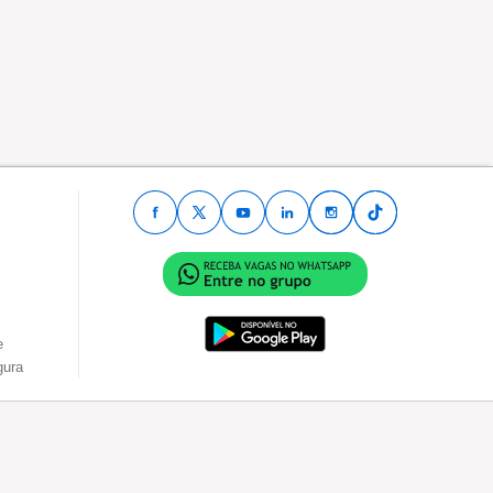
e
gura