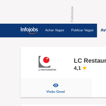
Av
Achar Vagas
Publicar Vagas
LC Restau
4,1
Visão Geral