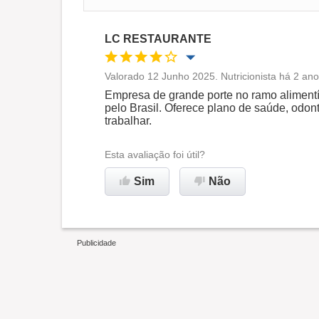
LC RESTAURANTE
Valorado 12 Junho 2025. Nutricionista há 2 ano
Oportunidade de promoção
Empresa de grande porte no ramo alimentí
pelo Brasil. Oferece plano de saúde, odon
trabalhar.
Ambiente de trabalho
Esta avaliação foi útil?
Recomenda esta empresa
Sim
Não