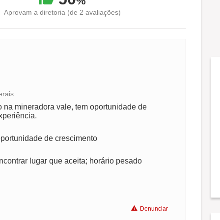
%
Aprovam a diretoria (de 2 avaliações)
erais
Conciliação com a vida familiar
 na mineradora vale, tem oportunidade de
xperiência.
Benefícios
oportunidade de crescimento
Não recomenda a diretoria
encontrar lugar que aceita; horário pesado
Denunciar