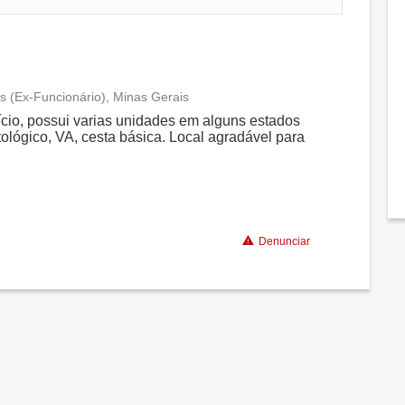
s (Ex-Funcionário), Minas Gerais
Conciliação com a vida familiar
cio, possui varias unidades em alguns estados
tológico, VA, cesta básica. Local agradável para
Benefícios
Recomenda a diretoria
Denunciar