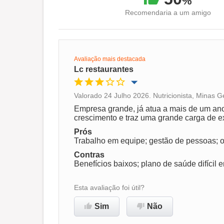
%
Recomendaria a um amigo
Avaliação mais destacada
Lc restaurantes
Valorado 24 Julho 2026. Nutricionista, Minas G
Oportunidade de promoção
Empresa grande, já atua a mais de um ano
crescimento e traz uma grande carga de e
Ambiente de trabalho
Prós
Trabalho em equipe; gestão de pessoas; 
Contras
Não recomenda esta
Benefícios baixos; plano de saúde difícil 
empresa
Esta avaliação foi útil?
Sim
Não