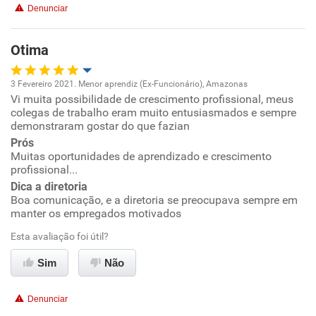
Denunciar
Recomenda esta empresa
Recomenda a diretoria
Otima
3 Fevereiro 2021. Menor aprendiz (Ex-Funcionário), Amazonas
Vi muita possibilidade de crescimento profissional, meus
Oportunidade de promoção
colegas de trabalho eram muito entusiasmados e sempre
demonstraram gostar do que fazian
Ambiente de trabalho
Prós
Muitas oportunidades de aprendizado e crescimento
profissional...
Conciliação com a vida familiar
Dica a diretoria
Boa comunicação, e a diretoria se preocupava sempre em
Benefícios
manter os empregados motivados
Esta avaliação foi útil?
Recomenda esta empresa
Sim
Não
Recomenda a diretoria
Denunciar