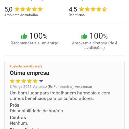
5,0
4,5
Ambiente de trabalho
Benefícios
100
100
%
%
Recomendaria a um amigo
Aprovam a diretoria (de 4
avaliações)
Avaliação mais destacada
Ótima empresa
3 Março 2022. Aprendiz (Ex-Funcionário), Amazonas
Um bom lugar para trabalhar em harmonia e com
Oportunidade de promoção
ótimos benefícios para os colaboradores.
Prós
Ambiente de trabalho
Disponibilidade de horário
Contras
Conciliação com a vida familiar
Nenhum.