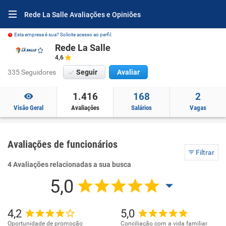
Rede La Salle Avaliações e Opiniões
Esta empresa é sua? Solicite acesso ao perfil.
Rede La Salle
4,6
335 Seguidores
Seguir
Avaliar
1.416
168
2
Visão Geral
Avaliações
Salários
Vagas
Avaliações de funcionários
Filtrar
4 Avaliações relacionadas a sua busca
5,0
4,2
5,0
Oportunidade de promoção
Conciliação com a vida familiar