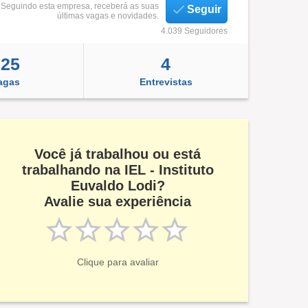
Seguindo esta empresa, receberá as suas
Seguir
últimas vagas e novidades.
4.039 Seguidores
825
4
agas
Entrevistas
Você já trabalhou ou está
trabalhando na IEL - Instituto
Euvaldo Lodi?
Avalie sua experiência
Clique para avaliar