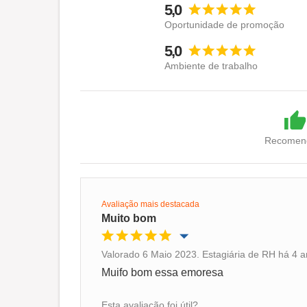
5,0
Oportunidade de promoção
5,0
Ambiente de trabalho
Recomend
Avaliação mais destacada
Muito bom
Valorado 6 Maio 2023. Estagiária de RH há 4 a
Oportunidade de promoção
Muifo bom essa emoresa
Ambiente de trabalho
Esta avaliação foi útil?