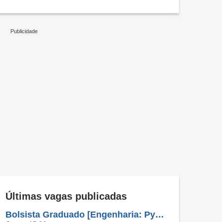
Últimas vagas publicadas
Bolsista Graduado [Engenharia: Python, Machine Learning, Modelagem Estatística, SQL] MAHLE