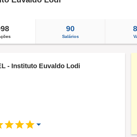
098
90
ações
Salários
V
L - Instituto Euvaldo Lodi