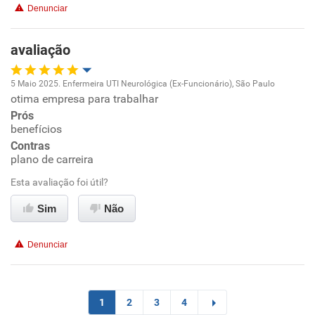
Denunciar
Benefícios
avaliação
Recomenda esta empresa
5 Maio 2025. Enfermeira UTI Neurológica (Ex-Funcionário), São Paulo
otima empresa para trabalhar
Oportunidade de promoção
Prós
benefícios
Ambiente de trabalho
Contras
plano de carreira
Conciliação com a vida familiar
Esta avaliação foi útil?
Benefícios
Sim
Não
Recomenda esta empresa
Denunciar
Recomenda a diretoria
1
2
3
4