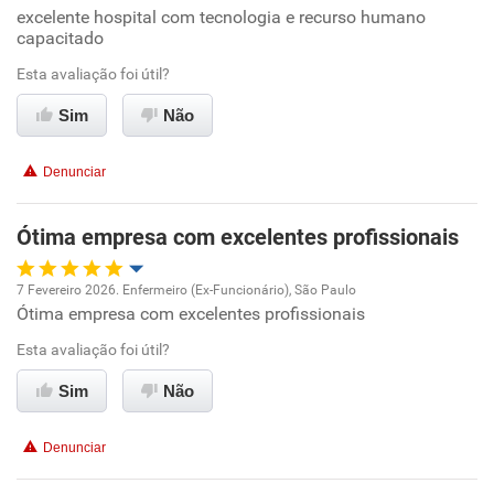
excelente hospital com tecnologia e recurso humano
Oportunidade de promoção
capacitado
Ambiente de trabalho
Esta avaliação foi útil?
Sim
Não
Conciliação com a vida familiar
Denunciar
Benefícios
Ótima empresa com excelentes profissionais
Recomenda esta empresa
7 Fevereiro 2026. Enfermeiro (Ex-Funcionário), São Paulo
Ótima empresa com excelentes profissionais
Oportunidade de promoção
Esta avaliação foi útil?
Ambiente de trabalho
Sim
Não
Conciliação com a vida familiar
Denunciar
Benefícios