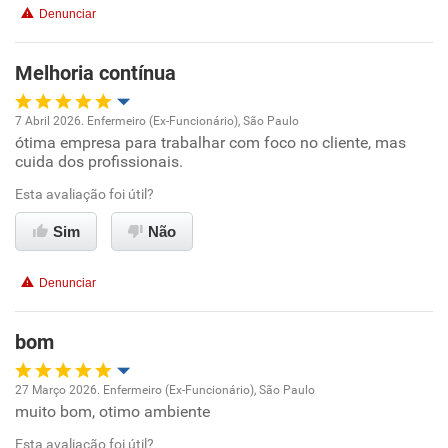
Denunciar
Benefícios
Melhoria contínua
Recomenda esta empresa
Recomenda a diretoria
7 Abril 2026. Enfermeiro (Ex-Funcionário), São Paulo
ótima empresa para trabalhar com foco no cliente, mas
Oportunidade de promoção
cuida dos profissionais.
Ambiente de trabalho
Esta avaliação foi útil?
Sim
Não
Conciliação com a vida familiar
Denunciar
Benefícios
bom
Recomenda esta empresa
Recomenda a diretoria
27 Março 2026. Enfermeiro (Ex-Funcionário), São Paulo
muito bom, otimo ambiente
Oportunidade de promoção
Esta avaliação foi útil?