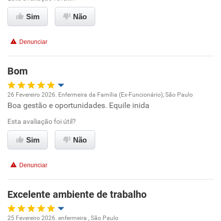
Ambiente de trabalho
Sim
Não
Conciliação com a vida familiar
Denunciar
Benefícios
Bom
Recomenda esta empresa
26 Fevereiro 2026. Enfermeira da Família (Ex-Funcionário), São Paulo
Recomenda a diretoria
Boa gestão e oportunidades. Equile inida
Oportunidade de promoção
Esta avaliação foi útil?
Ambiente de trabalho
Sim
Não
Conciliação com a vida familiar
Denunciar
Benefícios
Excelente ambiente de trabalho
Recomenda esta empresa
25 Fevereiro 2026. enfermeira , São Paulo
Recomenda a diretoria