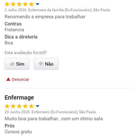
Recomenda a diretoria
2 Julho 2026. Enfermeira da família (Ex-Funcionário), São Paulo
Recomendo a empresa para trabalhar
Oportunidade de promoção
Contras
Fistancia
Ambiente de trabalho
Dica a diretoria
Boa
Conciliação com a vida familiar
Esta avaliação foi útil?
Benefícios
Sim
Não
Recomenda esta empresa
Denunciar
Recomenda a diretoria
Enfermage
23 Junho 2026. Enfermeiro (Ex-Funcionário), São Paulo
Muito boa para trabalhar , com um ótimo sala
Oportunidade de promoção
Prós
Cursos gratu
Ambiente de trabalho