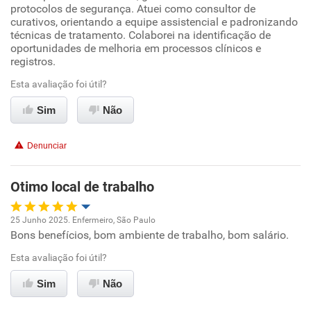
protocolos de segurança. Atuei como consultor de
Conciliação com a vida familiar
curativos, orientando a equipe assistencial e padronizando
técnicas de tratamento. Colaborei na identificação de
oportunidades de melhoria em processos clínicos e
Benefícios
registros.
Recomenda esta empresa
Esta avaliação foi útil?
Recomenda a diretoria
Sim
Não
Denunciar
Otimo local de trabalho
25 Junho 2025. Enfermeiro, São Paulo
Bons benefícios, bom ambiente de trabalho, bom salário.
Oportunidade de promoção
Esta avaliação foi útil?
Ambiente de trabalho
Sim
Não
Conciliação com a vida familiar