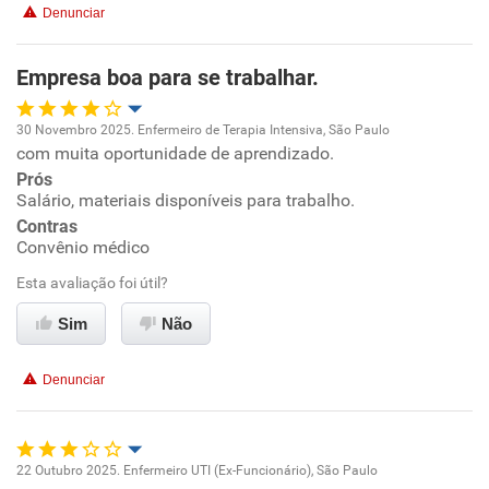
Denunciar
Recomenda esta empresa
Empresa boa para se trabalhar.
Recomenda a diretoria
30 Novembro 2025. Enfermeiro de Terapia Intensiva, São Paulo
com muita oportunidade de aprendizado.
Oportunidade de promoção
Prós
Salário, materiais disponíveis para trabalho.
Ambiente de trabalho
Contras
Convênio médico
Conciliação com a vida familiar
Esta avaliação foi útil?
Benefícios
Sim
Não
Recomenda esta empresa
Denunciar
22 Outubro 2025. Enfermeiro UTI (Ex-Funcionário), São Paulo