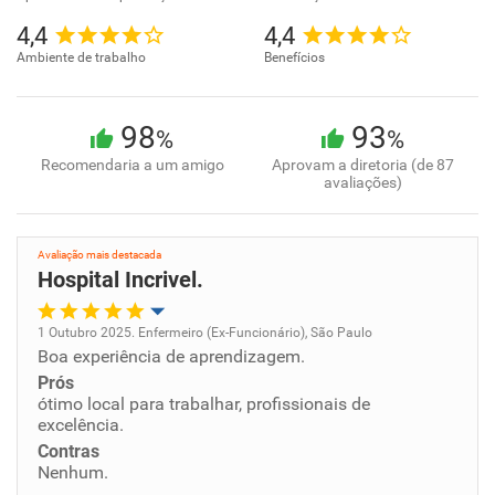
4,4
4,4
Ambiente de trabalho
Benefícios
98
93
%
%
Recomendaria a um amigo
Aprovam a diretoria (de 87
avaliações)
Avaliação mais destacada
Hospital Incrivel.
1 Outubro 2025. Enfermeiro (Ex-Funcionário), São Paulo
Boa experiência de aprendizagem.
Oportunidade de promoção
Prós
ótimo local para trabalhar, profissionais de
Ambiente de trabalho
excelência.
Contras
Conciliação com a vida familiar
Nenhum.