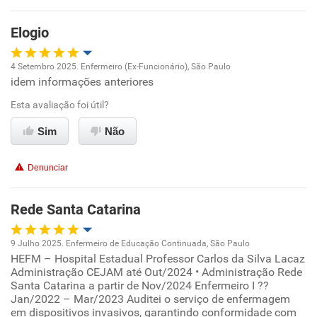
Oportunidade de promoção
Elogio
Ambiente de trabalho
4 Setembro 2025. Enfermeiro (Ex-Funcionário), São Paulo
Conciliação com a vida familiar
idem informações anteriores
Oportunidade de promoção
Esta avaliação foi útil?
Benefícios
Ambiente de trabalho
Sim
Não
Recomenda esta empresa
Conciliação com a vida familiar
Recomenda a diretoria
Denunciar
Benefícios
Rede Santa Catarina
Recomenda esta empresa
9 Julho 2025. Enfermeiro de Educação Continuada, São Paulo
Recomenda a diretoria
HEFM – Hospital Estadual Professor Carlos da Silva Lacaz
Oportunidade de promoção
Administração CEJAM até Out/2024 • Administração Rede
Santa Catarina a partir de Nov/2024 Enfermeiro I ??
Ambiente de trabalho
Jan/2022 – Mar/2023 Auditei o serviço de enfermagem
em dispositivos invasivos, garantindo conformidade com