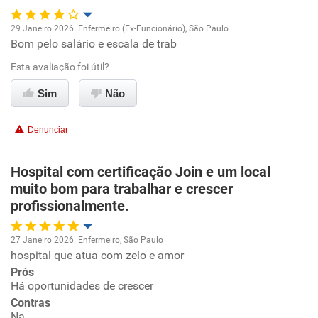
29 Janeiro 2026. Enfermeiro (Ex-Funcionário), São Paulo
Bom pelo salário e escala de trab
Oportunidade de promoção
Esta avaliação foi útil?
Ambiente de trabalho
Sim
Não
Conciliação com a vida familiar
Denunciar
Benefícios
Hospital com certificação Join e um local
muito bom para trabalhar e crescer
Recomenda esta empresa
profissionalmente.
27 Janeiro 2026. Enfermeiro, São Paulo
hospital que atua com zelo e amor
Oportunidade de promoção
Prós
Há oportunidades de crescer
Ambiente de trabalho
Contras
Na