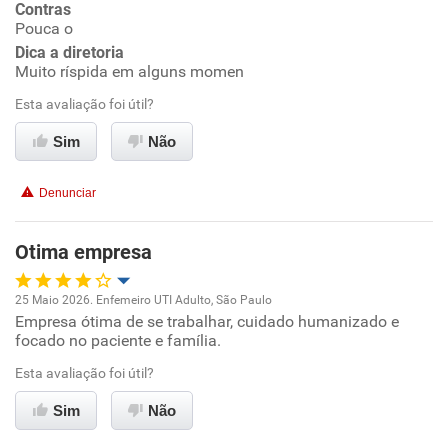
Contras
Pouca o
Conciliação com a vida familiar
Dica a diretoria
Muito ríspida em alguns momen
Benefícios
Esta avaliação foi útil?
Sim
Não
Recomenda esta empresa
Não recomenda a diretoria
Denunciar
Otima empresa
25 Maio 2026. Enfemeiro UTI Adulto, São Paulo
Empresa ótima de se trabalhar, cuidado humanizado e
Oportunidade de promoção
focado no paciente e família.
Ambiente de trabalho
Esta avaliação foi útil?
Sim
Não
Conciliação com a vida familiar