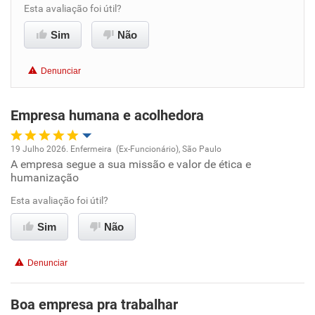
Esta avaliação foi útil?
Benefícios
Sim
Não
Recomenda esta empresa
Denunciar
Recomenda a diretoria
Empresa humana e acolhedora
19 Julho 2026. Enfermeira (Ex-Funcionário), São Paulo
A empresa segue a sua missão e valor de ética e
Oportunidade de promoção
humanização
Ambiente de trabalho
Esta avaliação foi útil?
Sim
Não
Conciliação com a vida familiar
Denunciar
Benefícios
Boa empresa pra trabalhar
Recomenda esta empresa