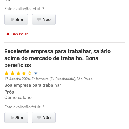
Conciliação com a vida familiar
Esta avaliação foi útil?
Benefícios
Sim
Não
Recomenda esta empresa
Denunciar
Recomenda a diretoria
Excelente empresa para trabalhar, salário
acima do mercado de trabalho. Bons
benefícios
17 Janeiro 2026. Enfermeiro (Ex-Funcionário), São Paulo
Boa empresa para trabalhar
Oportunidade de promoção
Prós
Ótimo salário
Ambiente de trabalho
Esta avaliação foi útil?
Conciliação com a vida familiar
Sim
Não
Benefícios