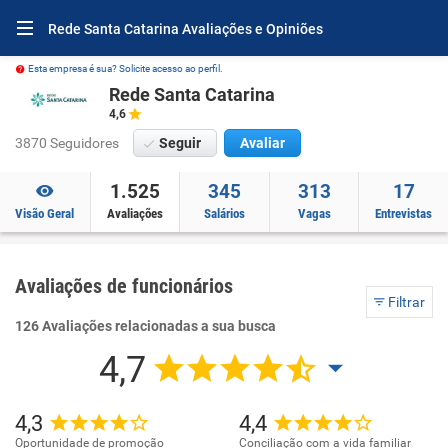
Rede Santa Catarina Avaliações e Opiniões
Esta empresa é sua? Solicite acesso ao perfil.
Rede Santa Catarina
4,6
3870 Seguidores
Seguir
Avaliar
1.525
345
313
17
Visão Geral
Avaliações
Salários
Vagas
Entrevistas
Avaliações de funcionários
Filtrar
126 Avaliações relacionadas a sua busca
4,7
4,3
4,4
Oportunidade de promoção
Conciliação com a vida familiar