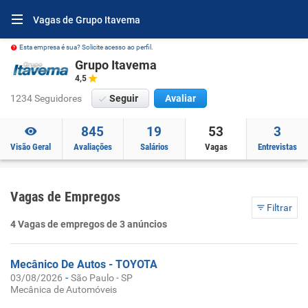
Vagas de Grupo Itavema
Esta empresa é sua? Solicite acesso ao perfil.
Grupo Itavema
4,5
1234 Seguidores
Seguir
Avaliar
845
19
53
3
Visão Geral
Avaliações
Salários
Vagas
Entrevistas
Vagas de Empregos
Filtrar
4 Vagas de empregos de 3 anúncios
Mecânico De Autos - TOYOTA
-
03/08/2026
São Paulo - SP
Mecânica de Automóveis