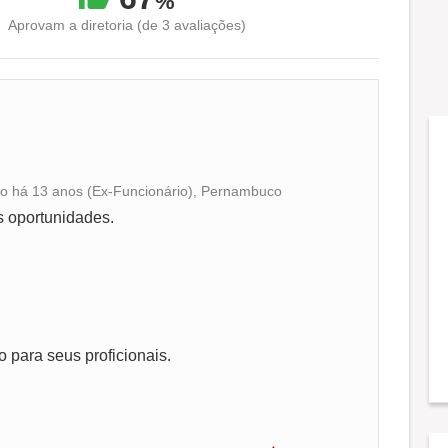
%
Aprovam a diretoria (de 3 avaliações)
ivo há 13 anos (Ex-Funcionário), Pernambuco
Conciliação com a vida familiar
 oportunidades.
Benefícios
Recomenda a diretoria
 para seus proficionais.