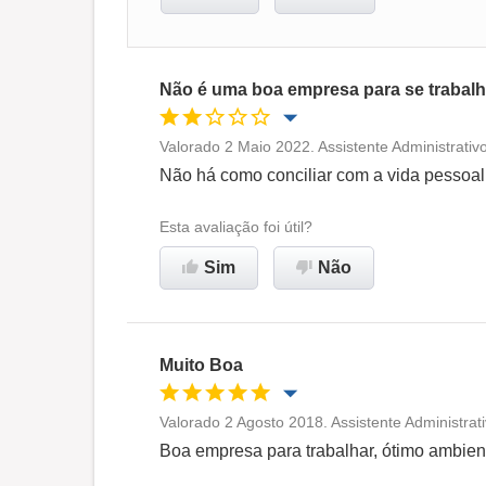
Não é uma boa empresa para se trabalh
Valorado 2 Maio 2022. Assistente Administrati
Oportunidade de promoção
Não há como conciliar com a vida pessoal,
Ambiente de trabalho
Esta avaliação foi útil?
Sim
Não
Não recomenda esta
empresa
Muito Boa
Valorado 2 Agosto 2018. Assistente Administra
Oportunidade de promoção
Boa empresa para trabalhar, ótimo ambien