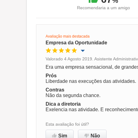
%
Recomendaria a um amigo
Avaliação mais destacada
Empresa da Oportunidade
Valorado 4 Agosto 2019. Asistente Administrat
Oportunidade de promoção
Era uma empresa sensacional, de grandes
Prós
Ambiente de trabalho
Liberdade nas execuções das atividades.
Contras
Não da segunda chance.
Recomenda esta empresa
Dica a diretoria
Exelencia nas atividade. E reconhecimento
Esta avaliação foi útil?
Sim
Não