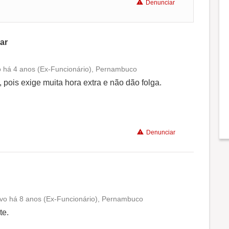
Denunciar
ar
vo há 4 anos (Ex-Funcionário), Pernambuco
Conciliação com a vida familiar
 pois exige muita hora extra e não dão folga.
Benefícios
Denunciar
Não recomenda a diretoria
tivo há 8 anos (Ex-Funcionário), Pernambuco
Conciliação com a vida familiar
te.