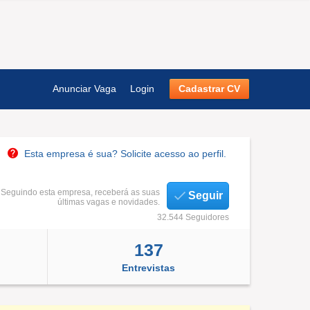
Anunciar Vaga
Login
Cadastrar CV
Esta empresa é sua? Solicite acesso ao perfil.
Seguindo esta empresa, receberá as suas
Seguir
últimas vagas e novidades.
32.544 Seguidores
137
Entrevistas