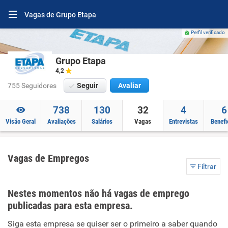
Vagas de Grupo Etapa
Perfil verificado
Grupo Etapa
4,2
755 Seguidores
Seguir
Avaliar
738
130
32
4
6
Visão Geral
Avaliações
Salários
Vagas
Entrevistas
Benefi
Vagas de Empregos
Filtrar
Nestes momentos não há vagas de emprego
publicadas para esta empresa.
Siga esta empresa se quiser ser o primeiro a saber quando