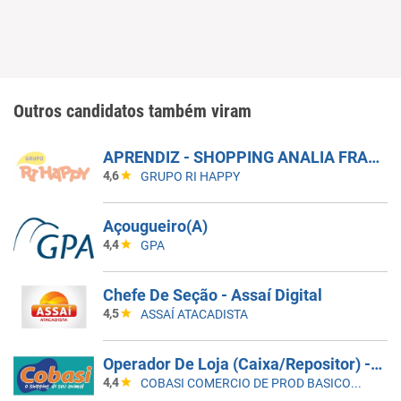
Outros candidatos também viram
APRENDIZ - SHOPPING ANALIA FRANCO
4,6
GRUPO RI HAPPY
Açougueiro(A)
4,4
GPA
Chefe De Seção - Assaí Digital
4,5
ASSAÍ ATACADISTA
Operador De Loja (Caixa/Repositor) - João Pessoa Bessa
4,4
COBASI COMERCIO DE PROD BASICOS E INDUSTRIALIZADOS LTDA