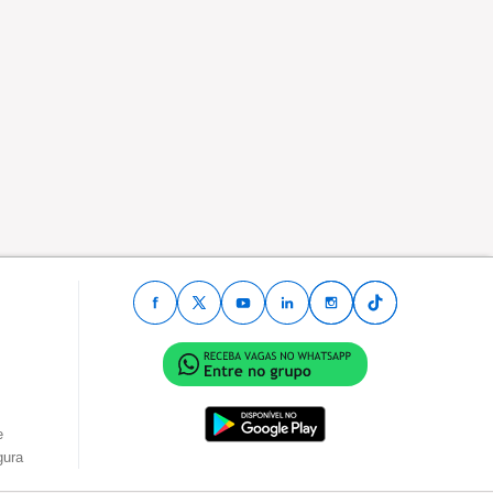
e
gura