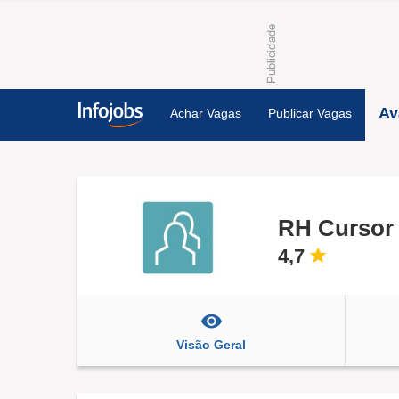
Av
Achar Vagas
Publicar Vagas
RH Cursor
4,7
Visão Geral