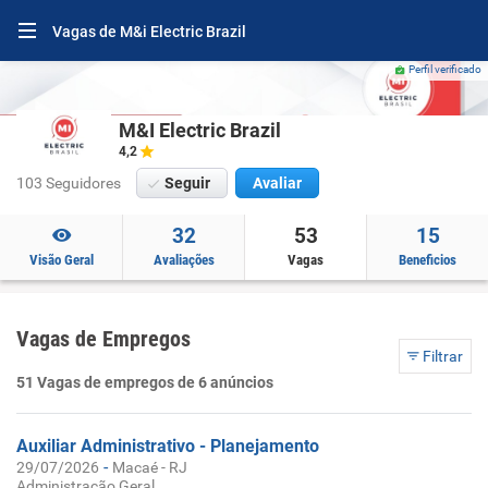
Vagas de M&i Electric Brazil
Perfil verificado
M&I Electric Brazil
4,2
103 Seguidores
Seguir
Avaliar
32
53
15
Visão Geral
Avaliações
Vagas
Beneficios
Vagas de Empregos
Filtrar
51 Vagas de empregos de 6 anúncios
Auxiliar Administrativo - Planejamento
-
29/07/2026
Macaé - RJ
Administração Geral