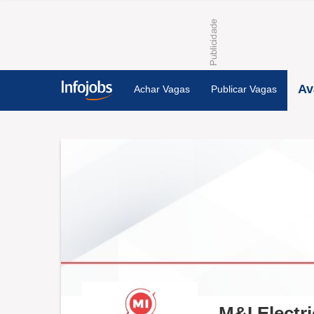
Av
Achar Vagas
Publicar Vagas
M&I Electri