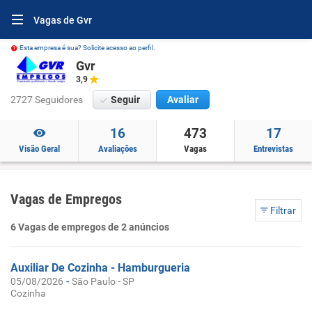
Vagas de Gvr
Esta empresa é sua? Solicite acesso ao perfil.
Gvr
3,9
2727 Seguidores
Seguir
Avaliar
16
473
17
Visão Geral
Avaliações
Vagas
Entrevistas
Vagas de Empregos
Filtrar
6 Vagas de empregos de 2 anúncios
Auxiliar De Cozinha - Hamburgueria
-
05/08/2026
São Paulo - SP
Cozinha