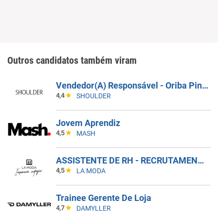
Outros candidatos também viram
Vendedor(A) Responsável - Oriba Pinheiros
4,4
SHOULDER
Jovem Aprendiz
4,5
MASH
ASSISTENTE DE RH - RECRUTAMENTO E SELEÇÃO | VAGA EXCLUSIVA PARA PESSOA COM DEFICIÊNCIA - PCD
4,5
LA MODA
Trainee Gerente De Loja
4,7
DAMYLLER