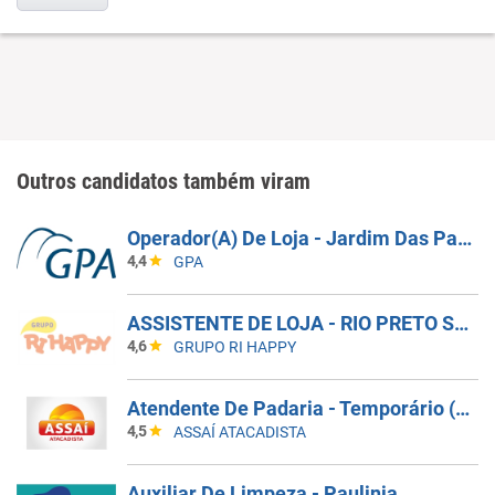
Outros candidatos também viram
Operador(A) De Loja - Jardim Das Palmeiras - Campinas SP
4,4
GPA
ASSISTENTE DE LOJA - RIO PRETO SHOPPING - EFETIVO
4,6
GRUPO RI HAPPY
Atendente De Padaria - Temporário (Alto Da XV)
4,5
ASSAÍ ATACADISTA
Auxiliar De Limpeza - Paulinia