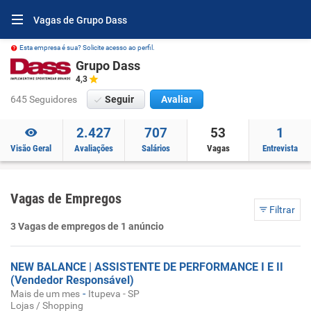
Vagas de Grupo Dass
Esta empresa é sua? Solicite acesso ao perfil.
Grupo Dass
4,3
645 Seguidores
Seguir
Avaliar
2.427
707
53
1
Visão Geral
Avaliações
Salários
Vagas
Entrevista
Vagas de Empregos
Filtrar
3 Vagas de empregos de 1 anúncio
NEW BALANCE | ASSISTENTE DE PERFORMANCE I E II
(Vendedor Responsável)
-
Mais de um mes
Itupeva - SP
Lojas / Shopping