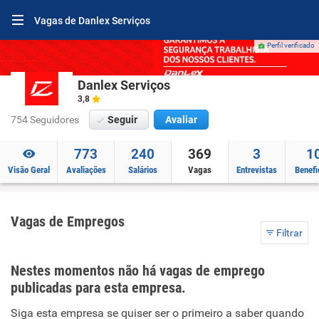
Vagas de Danlex Serviços
Perfil verificado
Danlex Serviços
3,8
754 Seguidores
Seguir
Avaliar
773
240
369
3
1
Visão Geral
Avaliações
Salários
Vagas
Entrevistas
Benefi
Vagas de Empregos
Filtrar
Nestes momentos não há vagas de emprego
publicadas para esta empresa.
Siga esta empresa se quiser ser o primeiro a saber quando