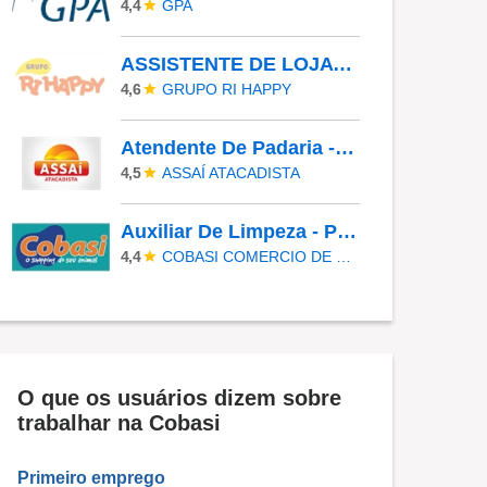
GPA
4,4
ASSISTENTE DE LOJA - RIO PRETO SHOPPING - EFETIVO
GRUPO RI HAPPY
4,6
Atendente De Padaria - Temporário (Alto Da XV)
ASSAÍ ATACADISTA
4,5
Auxiliar De Limpeza - Paulinia
COBASI COMERCIO DE PROD BASICOS E INDUSTRIALIZADOS LTDA
4,4
O que os usuários dizem sobre
trabalhar na Cobasi
Primeiro emprego