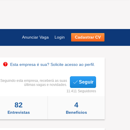
Anunciar Vaga
Login
Cadastrar CV
Esta empresa é sua? Solicite acesso ao perfil.
Seguindo esta empresa, receberá as suas
Seguir
últimas vagas e novidades.
11.411 Seguidores
82
4
Entrevistas
Beneficios