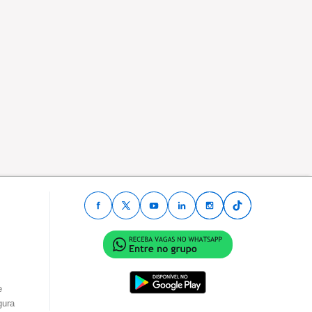
e
gura