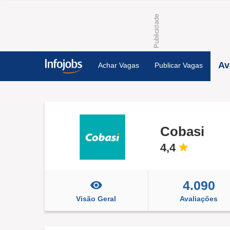
Av
Achar Vagas
Publicar Vagas
Cobasi
4,4
4.090
Visão Geral
Avaliações