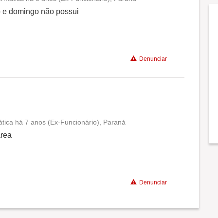
Conciliação com a vida familiar
 e domingo não possui
Benefícios
Denunciar
ática há 7 anos (Ex-Funcionário), Paraná
Conciliação com a vida familiar
área
Benefícios
Denunciar
Recomenda a diretoria