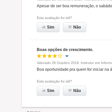
Oportunidade de promoção
Apesar de ser boa remuneração, o sabádo
Ambiente de trabalho
Esta avaliação foi útil?
Sim
Não
Não recomenda esta
empresa
Boas opções de crescimento.
Valorado 28 Outubro 2018. Instrutor em Inform
Oportunidade de promoção
Boa oportunidade pra quem for iniciar na 
Ambiente de trabalho
Esta avaliação foi útil?
Sim
Não
Recomenda esta empresa