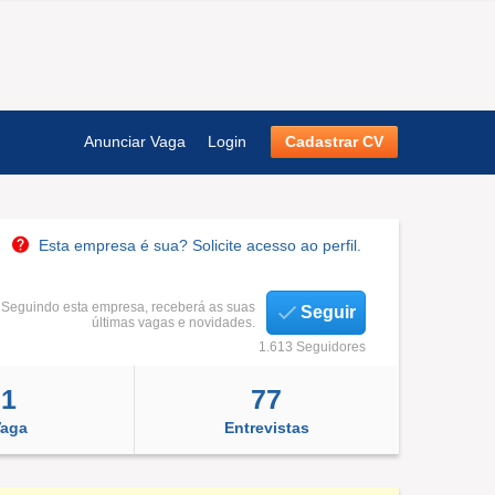
Anunciar Vaga
Login
Cadastrar CV
Esta empresa é sua? Solicite acesso ao perfil.
Seguindo esta empresa, receberá as suas
Seguir
últimas vagas e novidades.
1.613 Seguidores
1
77
aga
Entrevistas