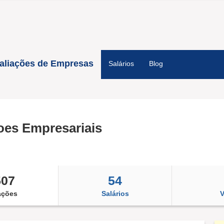
aliações de Empresas
Salários
Blog
es Empresariais
507
54
ações
Salários
V