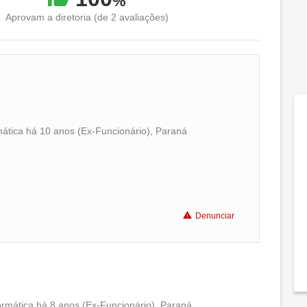
%
Aprovam a diretoria (de 2 avaliações)
mática há 10 anos (Ex-Funcionário), Paraná
Conciliação com a vida familiar
Benefícios
Denunciar
Recomenda a diretoria
rmática há 8 anos (Ex-Funcionário), Paraná