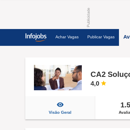
Av
Achar Vagas
Publicar Vagas
CA2 Soluço
4,0
1.
Visão Geral
Avali