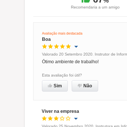
%
Recomendaria a um amigo
Avaliação mais destacada
Boa
Valorado 20 Setembro 2020. Instrutor de Infor
Oportunidade de promoção
Ótimo ambiente de trabalho!
Ambiente de trabalho
Esta avaliação foi útil?
Sim
Não
Recomenda esta empresa
Viver na empresa
Valorado 25 Novembro 2020. Instrutora em Info