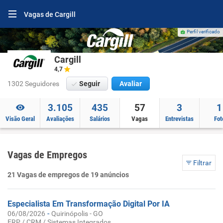
Vagas de Cargill
Perfil verificado
Cargill
4,7
1302 Seguidores
Seguir
Avaliar
3.105
435
57
3
1
Visão Geral
Avaliações
Salários
Vagas
Entrevistas
Fot
Vagas de Empregos
Filtrar
21 Vagas de empregos de 19 anúncios
Especialista Em Transformação Digital Por IA
-
06/08/2026
Quirinópolis - GO
ERP / CRM / Sistemas Integrados