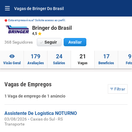
Vagas de Bringer Do Brasil
Esta empresa é sua? Solicite acesso ao perfil.
Bringer do Brasil
4,5
368 Seguidores
Seguir
Avaliar
179
24
21
17
9
Visão Geral
Avaliações
Salários
Vagas
Beneficios
Fot
Vagas de Empregos
Filtrar
1 Vaga de emprego de 1 anúncio
Assistente De Logística NOTURNO
-
03/08/2026
Caxias do Sul - RS
Transporte