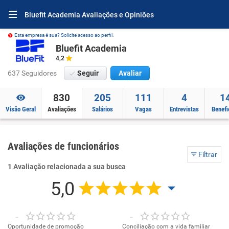
Bluefit Academia Avaliações e Opiniões
Esta empresa é sua? Solicite acesso ao perfil.
Bluefit Academia
4,2
637 Seguidores
Seguir
Avaliar
830
205
111
4
1
Visão Geral
Avaliações
Salários
Vagas
Entrevistas
Benefi
Avaliações de funcionários
Filtrar
1 Avaliação relacionada a sua busca
5,0
-
-
Oportunidade de promoção
Conciliação com a vida familiar