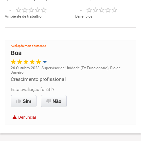
-
-
Ambiente de trabalho
Benefícios
Avaliação mais destacada
Boa
26 Outubro 2023. Supervisor de Unidade (Ex-Funcionário), Rio de
Janeiro
Oportunidade de promoção
Crescimento profissional
Esta avaliação foi útil?
Ambiente de trabalho
Sim
Não
Conciliação com a vida familiar
Denunciar
Benefícios
Não recomenda esta empresa