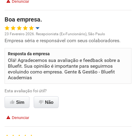
Denunciar
Boa empresa.
23 Fevereiro 2026. Recepcionista (Ex-Funcionário), São Paulo
Empresa séria e responsável com seus colaboradores.
Oportunidade de promoção
Resposta da empresa
Ambiente de trabalho
Olá! Agradecemos sua avaliação e feedback sobre a
Bluefit. Sua opinião é importante para seguirmos
Conciliação com a vida familiar
evoluindo como empresa. Gente & Gestão - Bluefit
Academias
Benefícios
Esta avaliação foi útil?
Sim
Recomenda esta empresa
Não
Denunciar