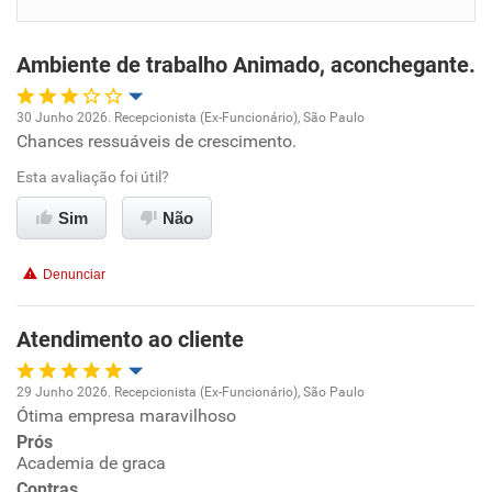
Benefícios
Ambiente de trabalho Animado, aconchegante.
Não recomenda esta empresa
Não recomenda a diretoria
30 Junho 2026. Recepcionista (Ex-Funcionário), São Paulo
Chances ressuáveis de crescimento.
Oportunidade de promoção
Esta avaliação foi útil?
Ambiente de trabalho
Sim
Não
Conciliação com a vida familiar
Denunciar
Benefícios
Atendimento ao cliente
Recomenda esta empresa
29 Junho 2026. Recepcionista (Ex-Funcionário), São Paulo
Não recomenda a diretoria
Ótima empresa maravilhoso
Oportunidade de promoção
Prós
Academia de graca
Ambiente de trabalho
Contras