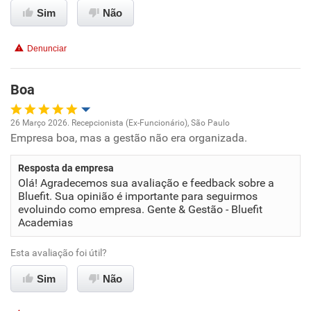
Sim
Recomenda esta empresa
Não
Denunciar
Boa
26 Março 2026. Recepcionista (Ex-Funcionário), São Paulo
Empresa boa, mas a gestão não era organizada.
Oportunidade de promoção
Resposta da empresa
Ambiente de trabalho
Olá! Agradecemos sua avaliação e feedback sobre a
Bluefit. Sua opinião é importante para seguirmos
Conciliação com a vida familiar
evoluindo como empresa. Gente & Gestão - Bluefit
Academias
Benefícios
Esta avaliação foi útil?
Sim
Não recomenda esta empresa
Não
Não recomenda a diretoria