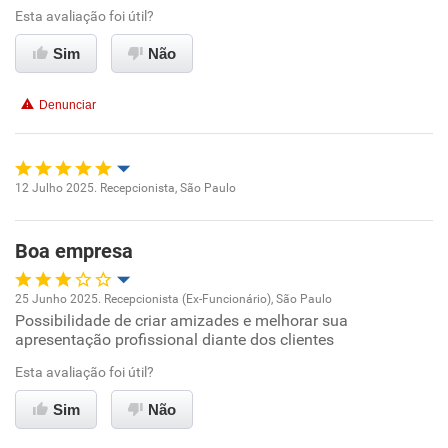
Esta avaliação foi útil?
Ambiente de trabalho
Sim
Não
Conciliação com a vida familiar
Denunciar
Benefícios
Recomenda esta empresa
12 Julho 2025. Recepcionista, São Paulo
Oportunidade de promoção
Recomenda a diretoria
Boa empresa
Ambiente de trabalho
25 Junho 2025. Recepcionista (Ex-Funcionário), São Paulo
Conciliação com a vida familiar
Possibilidade de criar amizades e melhorar sua
Oportunidade de promoção
apresentação profissional diante dos clientes
Benefícios
Ambiente de trabalho
Esta avaliação foi útil?
Sim
Não
Recomenda esta empresa
Conciliação com a vida familiar
Recomenda a diretoria