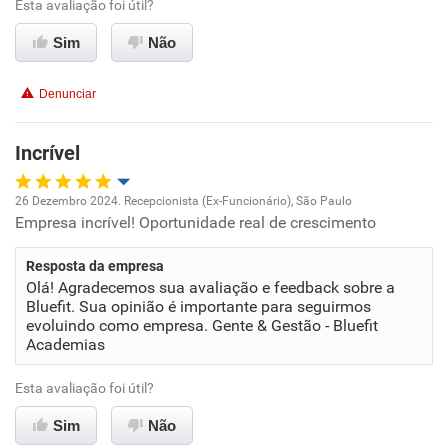
Esta avaliação foi útil?
Sim
Não
Denunciar
Incrível
26 Dezembro 2024. Recepcionista (Ex-Funcionário), São Paulo
Empresa incrível! Oportunidade real de crescimento
Oportunidade de promoção
Resposta da empresa
Ambiente de trabalho
Olá! Agradecemos sua avaliação e feedback sobre a
Bluefit. Sua opinião é importante para seguirmos
Conciliação com a vida familiar
evoluindo como empresa. Gente & Gestão - Bluefit
Academias
Benefícios
Esta avaliação foi útil?
Sim
Recomenda esta empresa
Não