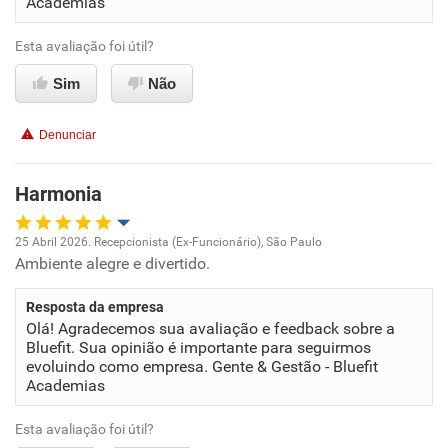
Academias
Benefícios
Esta avaliação foi útil?
Recomenda esta empresa
Sim
Não
Não recomenda a diretoria
Denunciar
Harmonia
25 Abril 2026. Recepcionista (Ex-Funcionário), São Paulo
Ambiente alegre e divertido.
Oportunidade de promoção
Resposta da empresa
Ambiente de trabalho
Olá! Agradecemos sua avaliação e feedback sobre a
Bluefit. Sua opinião é importante para seguirmos
Conciliação com a vida familiar
evoluindo como empresa. Gente & Gestão - Bluefit
Academias
Benefícios
Esta avaliação foi útil?