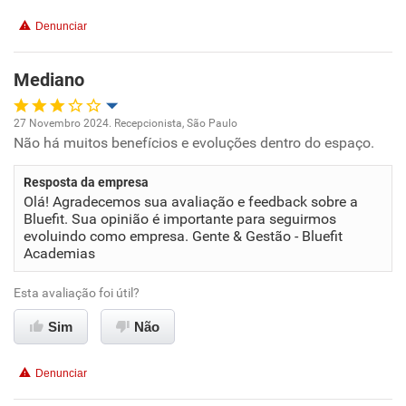
Recomenda a diretoria
Denunciar
Mediano
27 Novembro 2024. Recepcionista, São Paulo
Não há muitos benefícios e evoluções dentro do espaço.
Oportunidade de promoção
Resposta da empresa
Ambiente de trabalho
Olá! Agradecemos sua avaliação e feedback sobre a
Bluefit. Sua opinião é importante para seguirmos
Conciliação com a vida familiar
evoluindo como empresa. Gente & Gestão - Bluefit
Academias
Benefícios
Esta avaliação foi útil?
Sim
Não recomenda esta empresa
Não
Não recomenda a diretoria
Denunciar