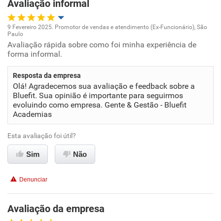
Avaliação informal
9 Fevereiro 2025. Promotor de vendas e atendimento (Ex-Funcionário), São
Paulo
Oportunidade de promoção
Avaliação rápida sobre como foi minha experiência de
forma informal.
Ambiente de trabalho
Resposta da empresa
Olá! Agradecemos sua avaliação e feedback sobre a
Conciliação com a vida familiar
Bluefit. Sua opinião é importante para seguirmos
evoluindo como empresa. Gente & Gestão - Bluefit
Benefícios
Academias
Esta avaliação foi útil?
Recomenda esta empresa
Recomenda a diretoria
Sim
Não
Denunciar
Avaliação da empresa