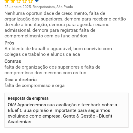
23 Janeiro 2025. Recepcionista, São Paulo
Nenhuma oportunidade de crescimento, falta de
Oportunidade de promoção
organização dos superiores, demora para receber o cartão
do vale alimentação, demora para agendar exame
Ambiente de trabalho
admissional, demora para registrar, falta de
comprometimento com os funcionários
Prós
Conciliação com a vida familiar
Ambiente de trabalho agradável, bom convívio com
colegas de trabalho e alunos da aca
Benefícios
Contras
falta de organização dos superiores e falta de
compromisso dos mesmos com os fun
Não recomenda esta empresa
Dica a diretoria
Não recomenda a diretoria
falta de compromisso é orga
Resposta da empresa
Olá! Agradecemos sua avaliação e feedback sobre a
Bluefit. Sua opinião é importante para seguirmos
evoluindo como empresa. Gente & Gestão - Bluefit
Academias