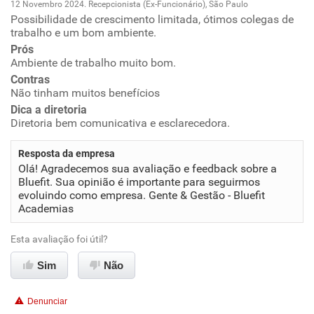
12 Novembro 2024. Recepcionista (Ex-Funcionário), São Paulo
Possibilidade de crescimento limitada, ótimos colegas de
Oportunidade de promoção
trabalho e um bom ambiente.
Prós
Ambiente de trabalho
Ambiente de trabalho muito bom.
Contras
Conciliação com a vida familiar
Não tinham muitos benefícios
Dica a diretoria
Diretoria bem comunicativa e esclarecedora.
Benefícios
Resposta da empresa
Recomenda esta empresa
Olá! Agradecemos sua avaliação e feedback sobre a
Bluefit. Sua opinião é importante para seguirmos
Recomenda a diretoria
evoluindo como empresa. Gente & Gestão - Bluefit
Academias
Esta avaliação foi útil?
Sim
Não
Denunciar