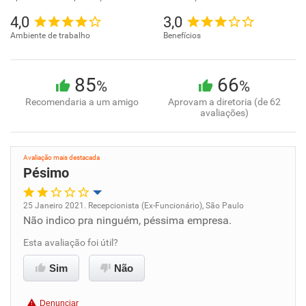
4,0
3,0
Ambiente de trabalho
Benefícios
85
66
%
%
Recomendaria a um amigo
Aprovam a diretoria (de 62
avaliações)
Avaliação mais destacada
Pésimo
25 Janeiro 2021. Recepcionista (Ex-Funcionário), São Paulo
Não indico pra ninguém, péssima empresa.
Oportunidade de promoção
Esta avaliação foi útil?
Ambiente de trabalho
Sim
Não
Conciliação com a vida familiar
Denunciar