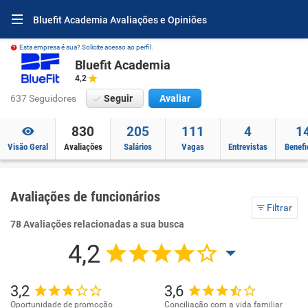
Bluefit Academia Avaliações e Opiniões
Esta empresa é sua? Solicite acesso ao perfil.
Bluefit Academia
4,2
637 Seguidores
Seguir
Avaliar
830
205
111
4
1
Visão Geral
Avaliações
Salários
Vagas
Entrevistas
Benefi
Avaliações de funcionários
Filtrar
78 Avaliações relacionadas a sua busca
4,2
3,2
3,6
Oportunidade de promoção
Conciliação com a vida familiar