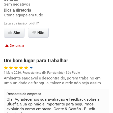
Sem negativos
Conciliação com a vida familiar
Dica a diretoria
Ótima equipe em tudo
Benefícios
Esta avaliação foi útil?
Sim
Não
Recomenda esta empresa
Recomenda a diretoria
Denunciar
Um bom lugar para trabalhar
1 Maio 2026. Recepcionista (Ex-Funcionário), São Paulo
Ambiente saudável e descontraído, porém trabalho em
Oportunidade de promoção
uma unidade de franquia, talvez a rede não seja assim.
Ambiente de trabalho
Resposta da empresa
Olá! Agradecemos sua avaliação e feedback sobre a
Conciliação com a vida familiar
Bluefit. Sua opinião é importante para seguirmos
evoluindo como empresa. Gente & Gestão - Bluefit