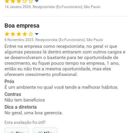
14 Janeiro 2026. Recepcionista (Ex-Funcionário), São Paulo
Oportunidade de promoção
Boa empresa
Ambiente de trabalho
6 Novembro 2025. Recepcionista (Ex-Funcionário), São Paulo
Conciliação com a vida familiar
Entrei na empresa como recepcionista, no geral vi que
Oportunidade de promoção
algumas pessoas lá dentro entraram com outros cargos e
se desenvolveram o bastante para ter oportunidade de
Benefícios
Ambiente de trabalho
crescimento, eu fiquei pouco tempo na empresa, 1 ano,
então eu não tive a mesma oportunidade, mas eles
Não recomenda esta empresa
oferecem crescimento profissional.
Conciliação com a vida familiar
Prós
Não recomenda a diretoria
É um ambiente no qual você tende a melhorar hábitos.
Benefícios
Contras
Não tem beneficios
Recomenda esta empresa
Dica a diretoria
No geral, uma boa gerencia.
Recomenda a diretoria
Esta avaliação foi útil?