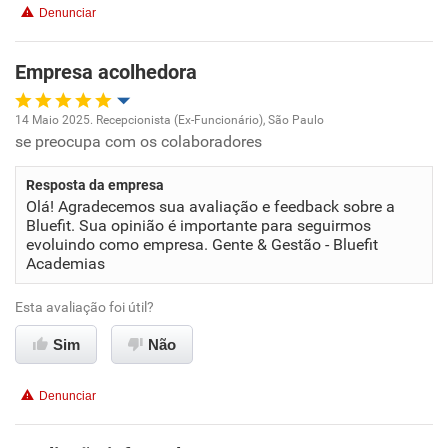
Denunciar
Benefícios
Empresa acolhedora
Recomenda esta empresa
Recomenda a diretoria
14 Maio 2025. Recepcionista (Ex-Funcionário), São Paulo
se preocupa com os colaboradores
Oportunidade de promoção
Resposta da empresa
Ambiente de trabalho
Olá! Agradecemos sua avaliação e feedback sobre a
Bluefit. Sua opinião é importante para seguirmos
Conciliação com a vida familiar
evoluindo como empresa. Gente & Gestão - Bluefit
Academias
Benefícios
Esta avaliação foi útil?
Sim
Não recomenda esta empresa
Não
Não recomenda a diretoria
Denunciar