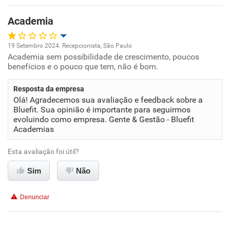
Academia
19 Setembro 2024. Recepcionista, São Paulo
Academia sem possibilidade de crescimento, poucos
Oportunidade de promoção
benefícios e o pouco que tem, não é bom.
Ambiente de trabalho
Resposta da empresa
Olá! Agradecemos sua avaliação e feedback sobre a
Conciliação com a vida familiar
Bluefit. Sua opinião é importante para seguirmos
evoluindo como empresa. Gente & Gestão - Bluefit
Academias
Benefícios
Esta avaliação foi útil?
Não recomenda esta empresa
Sim
Não
Recomenda a diretoria
Denunciar