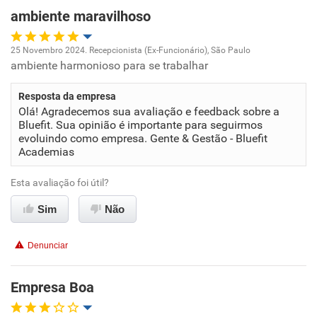
ambiente maravilhoso
25 Novembro 2024. Recepcionista (Ex-Funcionário), São Paulo
ambiente harmonioso para se trabalhar
Oportunidade de promoção
Resposta da empresa
Ambiente de trabalho
Olá! Agradecemos sua avaliação e feedback sobre a
Bluefit. Sua opinião é importante para seguirmos
Conciliação com a vida familiar
evoluindo como empresa. Gente & Gestão - Bluefit
Academias
Benefícios
Esta avaliação foi útil?
Sim
Recomenda esta empresa
Não
Recomenda a diretoria
Denunciar
Empresa Boa