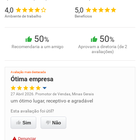
4,0
5,0
Ambiente de trabalho
Benefícios
50
50
%
%
Recomendaria a um amigo
Aprovam a diretoria (de 2
avaliações)
Avaliação mais destacada
Ótima empresa
27 Abril 2026. Promotor de Vendas, Minas Gerais
um ótimo lugar, receptivo e agradável
Oportunidade de promoção
Esta avaliação foi útil?
Ambiente de trabalho
Sim
Não
Conciliação com a vida familiar
Denunciar