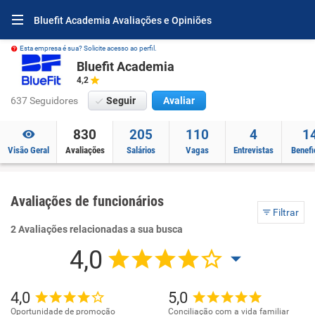
Bluefit Academia Avaliações e Opiniões
Esta empresa é sua? Solicite acesso ao perfil.
Bluefit Academia
4,2
637 Seguidores
Seguir
Avaliar
830
205
110
4
1
Visão Geral
Avaliações
Salários
Vagas
Entrevistas
Benefi
Avaliações de funcionários
Filtrar
2 Avaliações relacionadas a sua busca
4,0
4,0
5,0
Oportunidade de promoção
Conciliação com a vida familiar