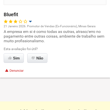
Benefícios
Bluefit
Recomenda esta empresa
Recomenda a diretoria
21 Janeiro 2026. Promotor de Vendas (Ex-Funcionário), Minas Gerais
A empresa em si é como todas as outras, atraso/erro no
Oportunidade de promoção
pagamento entre outras coisas, ambiente de trabalho sem
muito profissionalismo.
Ambiente de trabalho
Esta avaliação foi útil?
Conciliação com a vida familiar
Sim
Não
Benefícios
Denunciar
Não recomenda esta empresa
Não recomenda a diretoria