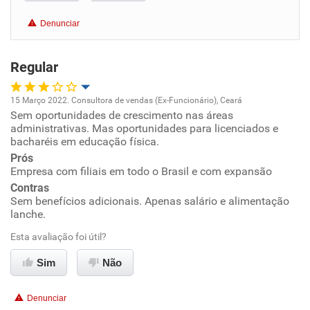
Benefícios
Denunciar
Recomenda esta empresa
Regular
15 Março 2022. Consultora de vendas (Ex-Funcionário), Ceará
Sem oportunidades de crescimento nas áreas
Oportunidade de promoção
administrativas. Mas oportunidades para licenciados e
bacharéis em educação física.
Ambiente de trabalho
Prós
Empresa com filiais em todo o Brasil e com expansão
Conciliação com a vida familiar
Contras
Sem benefícios adicionais. Apenas salário e alimentação
lanche.
Benefícios
Esta avaliação foi útil?
Recomenda esta empresa
Sim
Não
Recomenda a diretoria
Denunciar