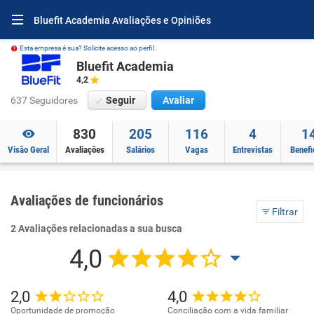
Bluefit Academia Avaliações e Opiniões
Esta empresa é sua? Solicite acesso ao perfil.
Bluefit Academia
4,2
637 Seguidores
Seguir
Avaliar
830
205
116
4
1
Visão Geral
Avaliações
Salários
Vagas
Entrevistas
Benefi
Avaliações de funcionários
Filtrar
2 Avaliações relacionadas a sua busca
4,0
2,0
4,0
Oportunidade de promoção
Conciliação com a vida familiar