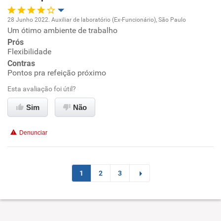
Recomenda esta empresa
28 Junho 2022. Auxiliar de laboratório (Ex-Funcionário), São Paulo
Recomenda a diretoria
Um ótimo ambiente de trabalho
Oportunidade de promoção
Prós
Flexibilidade
Ambiente de trabalho
Contras
Pontos pra refeição próximo
Conciliação com a vida familiar
Esta avaliação foi útil?
Benefícios
Sim
Não
Não recomenda esta empresa
Denunciar
Não recomenda a diretoria
1
2
3