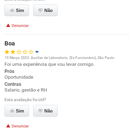
Sim
Não
Conciliação com a vida familiar
Denunciar
Benefícios
Boa
Recomenda esta empresa
Não recomenda a diretoria
19 Março 2023. Auxiliar de Laboratorio. (Ex-Funcionário), São Paulo
Foi uma experiência que vou levar comigo.
Oportunidade de promoção
Prós
Oportunidade
Ambiente de trabalho
Contras
Salario, gestão e RH
Conciliação com a vida familiar
Esta avaliação foi útil?
Benefícios
Sim
Não
Não recomenda esta empresa
Denunciar