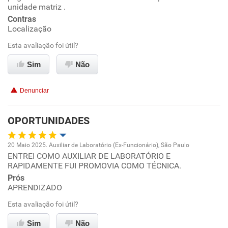
unidade matriz .
Conciliação com a vida familiar
Contras
Localização
Benefícios
Esta avaliação foi útil?
Sim
Não
Recomenda esta empresa
Recomenda a diretoria
Denunciar
OPORTUNIDADES
20 Maio 2025. Auxiliar de Laboratório (Ex-Funcionário), São Paulo
ENTREI COMO AUXILIAR DE LABORATÓRIO E
Oportunidade de promoção
RAPIDAMENTE FUI PROMOVIA COMO TÉCNICA.
Prós
Ambiente de trabalho
APRENDIZADO
Esta avaliação foi útil?
Conciliação com a vida familiar
Sim
Não