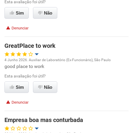
Esta avaliação foi útil?
Ambiente de trabalho
Sim
Não
Conciliação com a vida familiar
Denunciar
Benefícios
GreatPlace to work
Recomenda esta empresa
4 Junho 2026. Auxiliar de Laboratório (Ex-Funcionário), São Paulo
Recomenda a diretoria
good place to work
Oportunidade de promoção
Esta avaliação foi útil?
Ambiente de trabalho
Sim
Não
Conciliação com a vida familiar
Denunciar
Benefícios
Empresa boa mas conturbada
Recomenda esta empresa