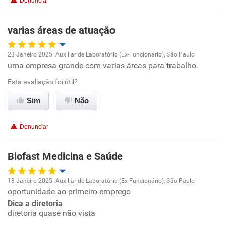
Denunciar
Recomenda esta empresa
Recomenda a diretoria
varias áreas de atuação
23 Janeiro 2025. Auxiliar de Laboratório (Ex-Funcionário), São Paulo
uma empresa grande com varias áreas para trabalho.
Oportunidade de promoção
Esta avaliação foi útil?
Ambiente de trabalho
Sim
Não
Conciliação com a vida familiar
Denunciar
Benefícios
Biofast Medicina e Saúde
Recomenda esta empresa
13 Janeiro 2025. Auxiliar de Laboratório (Ex-Funcionário), São Paulo
Recomenda a diretoria
oportunidade ao primeiro emprego
Oportunidade de promoção
Dica a diretoria
diretoria quase não vista
Ambiente de trabalho