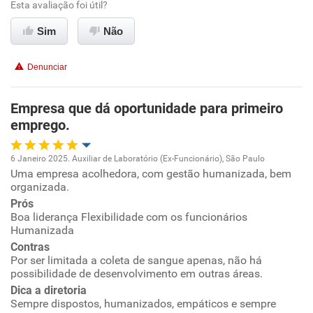
Esta avaliação foi útil?
Conciliação com a vida familiar
Sim
Não
Benefícios
Denunciar
Não recomenda esta empresa
Empresa que dá oportunidade para primeiro
Não recomenda a diretoria
emprego.
6 Janeiro 2025. Auxiliar de Laboratório (Ex-Funcionário), São Paulo
Uma empresa acolhedora, com gestão humanizada, bem
Oportunidade de promoção
organizada.
Prós
Ambiente de trabalho
Boa liderança Flexibilidade com os funcionários
Humanizada
Conciliação com a vida familiar
Contras
Por ser limitada a coleta de sangue apenas, não há
possibilidade de desenvolvimento em outras áreas.
Benefícios
Dica a diretoria
Sempre dispostos, humanizados, empáticos e sempre