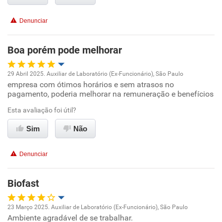
Benefícios
Denunciar
Recomenda esta empresa
Recomenda a diretoria
Boa porém pode melhorar
29 Abril 2025. Auxiliar de Laboratório (Ex-Funcionário), São Paulo
empresa com ótimos horários e sem atrasos no
Oportunidade de promoção
pagamento, poderia melhorar na remuneração e benefícios
Ambiente de trabalho
Esta avaliação foi útil?
Sim
Não
Conciliação com a vida familiar
Denunciar
Benefícios
Biofast
Recomenda esta empresa
Recomenda a diretoria
23 Março 2025. Auxiliar de Laboratório (Ex-Funcionário), São Paulo
Ambiente agradável de se trabalhar.
Oportunidade de promoção