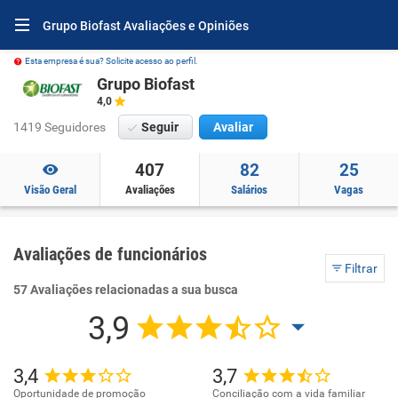
Grupo Biofast Avaliações e Opiniões
Esta empresa é sua? Solicite acesso ao perfil.
Grupo Biofast
4,0
1419 Seguidores
Seguir
Avaliar
407
82
25
Visão Geral
Avaliações
Salários
Vagas
Avaliações de funcionários
Filtrar
57 Avaliações relacionadas a sua busca
3,9
3,4
3,7
Oportunidade de promoção
Conciliação com a vida familiar