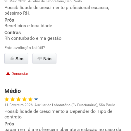
20 Maio 2026. Auxiliar de Laboratório, São Paulo
Recomenda a diretoria
Possibilidade de crescimento profissional escassa,
Oportunidade de promoção
péssimo RH.
Prós
Ambiente de trabalho
Benefícios e localidade
Contras
Conciliação com a vida familiar
Rh conturbado e ma gestão
Esta avaliação foi útil?
Benefícios
Sim
Não
Não recomenda esta empresa
Denunciar
Não recomenda a diretoria
Médio
11 Fevereiro 2026. Auxiliar de Laboratório (Ex-Funcionário), São Paulo
Possibilidade de crescimento a Depender do Tipo de
Oportunidade de promoção
contrato
Prós
Ambiente de trabalho
pagam em dia e oferecem uber até a estação no caso da