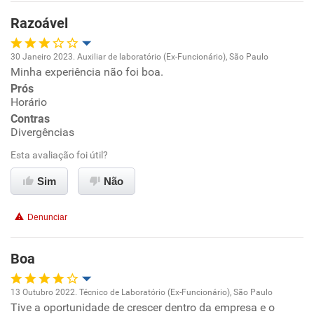
Razoável
30 Janeiro 2023. Auxiliar de laboratório (Ex-Funcionário), São Paulo
Minha experiência não foi boa.
Oportunidade de promoção
Prós
Horário
Ambiente de trabalho
Contras
Divergências
Conciliação com a vida familiar
Esta avaliação foi útil?
Benefícios
Sim
Não
Não recomenda esta empresa
Denunciar
Não recomenda a diretoria
Boa
13 Outubro 2022. Técnico de Laboratório (Ex-Funcionário), São Paulo
Tive a oportunidade de crescer dentro da empresa e o
Oportunidade de promoção