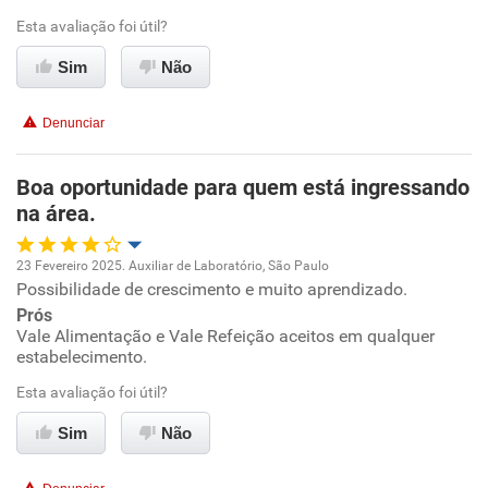
Esta avaliação foi útil?
Ambiente de trabalho
Sim
Não
Conciliação com a vida familiar
Denunciar
Benefícios
Boa oportunidade para quem está ingressando
na área.
Recomenda esta empresa
Recomenda a diretoria
23 Fevereiro 2025. Auxiliar de Laboratório, São Paulo
Possibilidade de crescimento e muito aprendizado.
Oportunidade de promoção
Prós
Vale Alimentação e Vale Refeição aceitos em qualquer
Ambiente de trabalho
estabelecimento.
Esta avaliação foi útil?
Conciliação com a vida familiar
Sim
Não
Benefícios