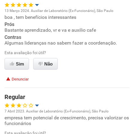
Recomenda esta empresa
13 Março 2024. Auxiliar de Laboratório (Ex-Funcionário), São Paulo
Recomenda a diretoria
boa , tem benefícios interessantes
Oportunidade de promoção
Prós
Bastante aprendizado, vr e va e auxilio cafe
Ambiente de trabalho
Contras
Algumas lideranças nao sabem fazer a coordenação.
Conciliação com a vida familiar
Esta avaliação foi útil?
Benefícios
Sim
Não
Recomenda esta empresa
Denunciar
Regular
7 Abril 2023. Auxiliar de Laboratório (Ex-Funcionário), São Paulo
empresa tem potencial de crescimento, precisa valorizar os
Oportunidade de promoção
funcionários
Ambiente de trabalho
Esta avaliação foi útil?