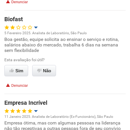
Denunciar
Benefícios
Biofast
Recomenda esta empresa
5 Fevereiro 2025. Analista de Laboratório, São Paulo
Recomenda a diretoria
Boa gestão, equipe solicita ao ensinar o serviço e rotina,
Oportunidade de promoção
salários abaixo do mercado, trabalha 6 dias na semana
sem flexibilidade
Ambiente de trabalho
Esta avaliação foi útil?
Conciliação com a vida familiar
Sim
Não
Benefícios
Denunciar
Recomenda esta empresa
Empresa Incrível
Recomenda a diretoria
11 Janeiro 2025. Analista de Laboratório (Ex-Funcionário), São Paulo
Empresa ótima, mas com algumas pessoas na liderança
Oportunidade de promoção
não tão receptivas a outras pessoas fora de seu convívio