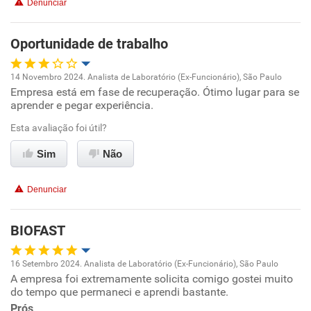
Denunciar
Benefícios
Oportunidade de trabalho
Recomenda esta empresa
14 Novembro 2024. Analista de Laboratório (Ex-Funcionário), São Paulo
Recomenda a diretoria
Empresa está em fase de recuperação. Ótimo lugar para se
Oportunidade de promoção
aprender e pegar experiência.
Ambiente de trabalho
Esta avaliação foi útil?
Sim
Não
Conciliação com a vida familiar
Denunciar
Benefícios
BIOFAST
Recomenda esta empresa
16 Setembro 2024. Analista de Laboratório (Ex-Funcionário), São Paulo
A empresa foi extremamente solicita comigo gostei muito
Oportunidade de promoção
do tempo que permaneci e aprendi bastante.
Prós