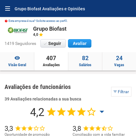
Grupo Biofast Avaliações e Opiniões
Esta empresa é sua? Solicite acesso ao perfil.
Grupo Biofast
4,0
1419 Seguidores
Seguir
Avaliar
407
82
24
Visão Geral
Avaliações
Salários
Vagas
Avaliações de funcionários
Filtrar
39 Avaliações relacionadas a sua busca
4,2
3,3
3,8
Oportunidade de promoção
Conciliação com a vida familiar