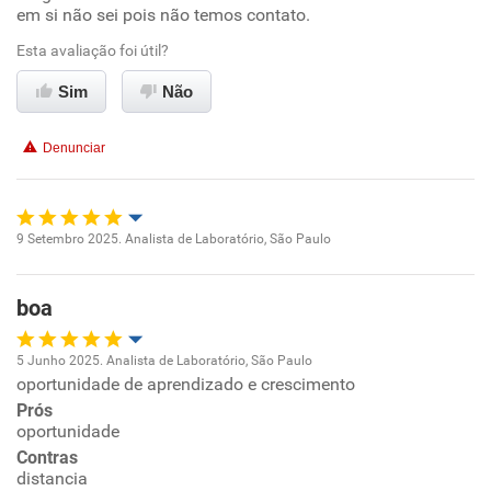
Recomenda esta empresa
em si não sei pois não temos contato.
Recomenda a diretoria
Esta avaliação foi útil?
Sim
Não
Denunciar
9 Setembro 2025. Analista de Laboratório, São Paulo
Oportunidade de promoção
boa
Ambiente de trabalho
5 Junho 2025. Analista de Laboratório, São Paulo
Conciliação com a vida familiar
oportunidade de aprendizado e crescimento
Oportunidade de promoção
Prós
Benefícios
oportunidade
Ambiente de trabalho
Contras
distancia
Recomenda esta empresa