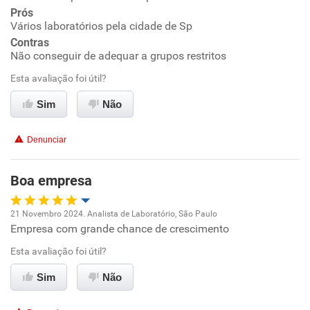
Prós
Ambiente de trabalho
Vários laboratórios pela cidade de Sp
Contras
Conciliação com a vida familiar
Não conseguir de adequar a grupos restritos
Esta avaliação foi útil?
Benefícios
Sim
Não
Recomenda esta empresa
Denunciar
Boa empresa
21 Novembro 2024. Analista de Laboratório, São Paulo
Empresa com grande chance de crescimento
Oportunidade de promoção
Esta avaliação foi útil?
Ambiente de trabalho
Sim
Não
Conciliação com a vida familiar