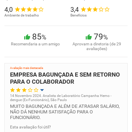
4,0
3,4
Ambiente de trabalho
Benefícios
85
79
%
%
Recomendaria a um amigo
Aprovam a diretoria (de 29
avaliações)
Avaliação mais destacada
EMPRESA BAGUNÇADA E SEM RETORNO
PARA O COLABORADOR
14 Novembro 2024. Analista de Laboratório Campanha Hemo -
dengue (Ex-Funcionário), São Paulo
Oportunidade de promoção
MUITO BAGUNÇADA E ALÉM DE ATRASAR SALÁRIO,
NÃO DÁ NENHUM SATISFAÇÃO PARA O
FUNCIONÁRIO.
Ambiente de trabalho
Esta avaliação foi útil?
Conciliação com a vida familiar