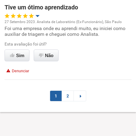
Tive um ótimo aprendizado
27 Setembro 2023. Analista de Laboratório (Ex-Funcionário), São Paulo
Foi uma empresa onde eu aprendi muito, eu iniciei como
Oportunidade de promoção
auxiliar de triagem e cheguei como Analista.
Ambiente de trabalho
Esta avaliação foi útil?
Sim
Não
Conciliação com a vida familiar
Denunciar
Benefícios
Recomenda esta empresa
1
2
Recomenda a diretoria