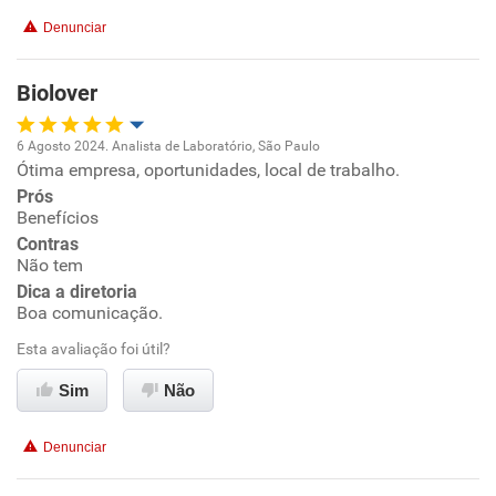
Conciliação com a vida familiar
Denunciar
Benefícios
Biolover
Recomenda esta empresa
6 Agosto 2024. Analista de Laboratório, São Paulo
Recomenda a diretoria
Ótima empresa, oportunidades, local de trabalho.
Oportunidade de promoção
Prós
Benefícios
Ambiente de trabalho
Contras
Não tem
Conciliação com a vida familiar
Dica a diretoria
Boa comunicação.
Benefícios
Esta avaliação foi útil?
Sim
Não
Recomenda esta empresa
Recomenda a diretoria
Denunciar