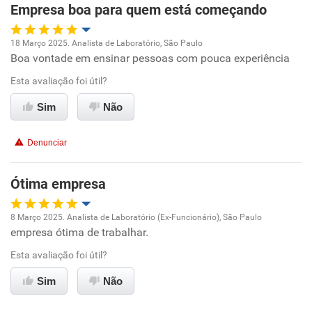
Empresa boa para quem está começando
Recomenda esta empresa
18 Março 2025. Analista de Laboratório, São Paulo
Recomenda a diretoria
Boa vontade em ensinar pessoas com pouca experiência
Oportunidade de promoção
Esta avaliação foi útil?
Ambiente de trabalho
Sim
Não
Conciliação com a vida familiar
Denunciar
Benefícios
Ótima empresa
Recomenda esta empresa
8 Março 2025. Analista de Laboratório (Ex-Funcionário), São Paulo
Recomenda a diretoria
empresa ótima de trabalhar.
Oportunidade de promoção
Esta avaliação foi útil?
Ambiente de trabalho
Sim
Não
Conciliação com a vida familiar