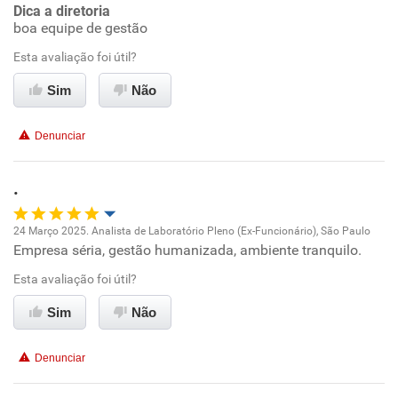
Conciliação com a vida familiar
Dica a diretoria
Recomenda a diretoria
boa equipe de gestão
Benefícios
Esta avaliação foi útil?
Sim
Não
Recomenda esta empresa
Recomenda a diretoria
Denunciar
.
24 Março 2025. Analista de Laboratório Pleno (Ex-Funcionário), São Paulo
Empresa séria, gestão humanizada, ambiente tranquilo.
Oportunidade de promoção
Esta avaliação foi útil?
Ambiente de trabalho
Sim
Não
Conciliação com a vida familiar
Denunciar
Benefícios