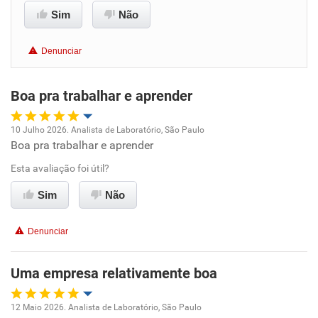
Sim
Não
Benefícios
Denunciar
Não recomenda esta empresa
Boa pra trabalhar e aprender
Não recomenda a diretoria
10 Julho 2026. Analista de Laboratório, São Paulo
Boa pra trabalhar e aprender
Oportunidade de promoção
Esta avaliação foi útil?
Ambiente de trabalho
Sim
Não
Conciliação com a vida familiar
Denunciar
Benefícios
Uma empresa relativamente boa
Recomenda esta empresa
12 Maio 2026. Analista de Laboratório, São Paulo
Recomenda a diretoria