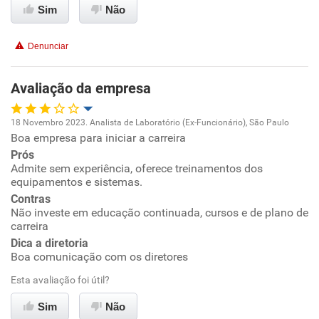
Conciliação com a vida familiar
Sim
Não
Benefícios
Denunciar
Recomenda esta empresa
Avaliação da empresa
Recomenda a diretoria
18 Novembro 2023. Analista de Laboratório (Ex-Funcionário), São Paulo
Boa empresa para iniciar a carreira
Oportunidade de promoção
Prós
Admite sem experiência, oferece treinamentos dos
Ambiente de trabalho
equipamentos e sistemas.
Contras
Conciliação com a vida familiar
Não investe em educação continuada, cursos e de plano de
carreira
Dica a diretoria
Benefícios
Boa comunicação com os diretores
Esta avaliação foi útil?
Recomenda esta empresa
Recomenda a diretoria
Sim
Não