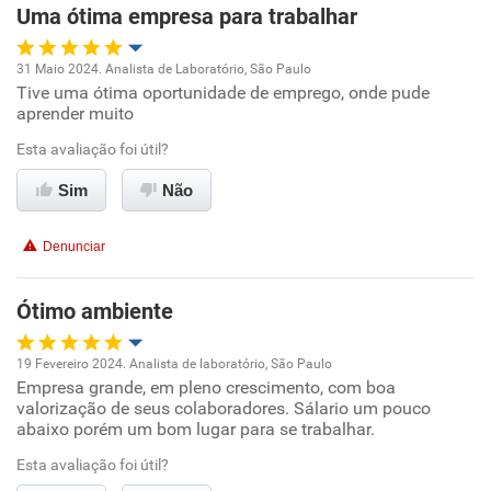
Uma ótima empresa para trabalhar
31 Maio 2024. Analista de Laboratório, São Paulo
Tive uma ótima oportunidade de emprego, onde pude
Oportunidade de promoção
aprender muito
Ambiente de trabalho
Esta avaliação foi útil?
Sim
Não
Conciliação com a vida familiar
Denunciar
Benefícios
Ótimo ambiente
Recomenda esta empresa
Recomenda a diretoria
19 Fevereiro 2024. Analista de laboratório, São Paulo
Empresa grande, em pleno crescimento, com boa
Oportunidade de promoção
valorização de seus colaboradores. Sálario um pouco
abaixo porém um bom lugar para se trabalhar.
Ambiente de trabalho
Esta avaliação foi útil?