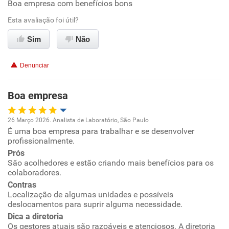
Boa empresa com benefícios bons
Oportunidade de promoção
Esta avaliação foi útil?
Ambiente de trabalho
Sim
Não
Conciliação com a vida familiar
Denunciar
Benefícios
Boa empresa
Recomenda esta empresa
26 Março 2026. Analista de Laboratório, São Paulo
Recomenda a diretoria
É uma boa empresa para trabalhar e se desenvolver
Oportunidade de promoção
profissionalmente.
Prós
Ambiente de trabalho
São acolhedores e estão criando mais benefícios para os
colaboradores.
Conciliação com a vida familiar
Contras
Localização de algumas unidades e possíveis
deslocamentos para suprir alguma necessidade.
Benefícios
Dica a diretoria
Os gestores atuais são razoáveis e atenciosos. A diretoria