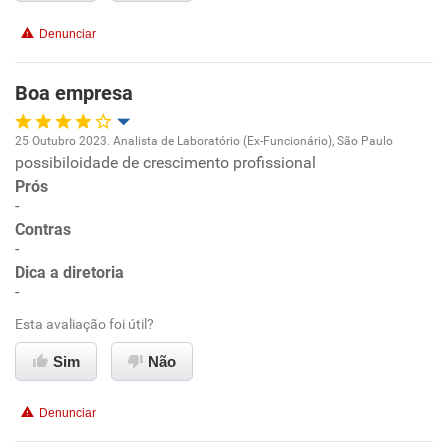
Denunciar
Boa empresa
25 Outubro 2023. Analista de Laboratório (Ex-Funcionário), São Paulo
possibiloidade de crescimento profissional
Oportunidade de promoção
Prós
-
Ambiente de trabalho
Contras
-
Conciliação com a vida familiar
Dica a diretoria
-
Benefícios
Esta avaliação foi útil?
Sim
Não
Recomenda esta empresa
Denunciar