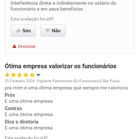
Interferência direta e indiretamente no salário do
Conciliação com a vida familiar
funcionário e em seus benefícios .
Esta avaliação foi útil?
Benefícios
Sim
Não
Recomenda esta empresa
Denunciar
Não recomenda a diretoria
Ótima empresa valorizar os funcionários
25 Fevereiro 2026. Vigilante Patrimonial (Ex-Funcionário), São Paulo
pra mim e uma ótima empresa que sempre me valorizou
Oportunidade de promoção
Prós
E uma ótima empresa
Ambiente de trabalho
Contras
E uma ótima empresa
Conciliação com a vida familiar
Dica a diretoria
E uma ótima empresa
Benefícios
Esta avaliação foi útil?