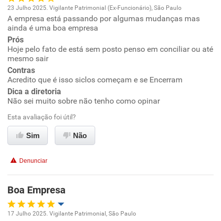
23 Julho 2025. Vigilante Patrimonial (Ex-Funcionário), São Paulo
A empresa está passando por algumas mudanças mas
Oportunidade de promoção
ainda é uma boa empresa
Prós
Ambiente de trabalho
Hoje pelo fato de está sem posto penso em conciliar ou até
mesmo sair
Conciliação com a vida familiar
Contras
Acredito que é isso siclos começam e se Encerram
Dica a diretoria
Benefícios
Não sei muito sobre não tenho como opinar
Esta avaliação foi útil?
Recomenda esta empresa
Recomenda a diretoria
Sim
Não
Denunciar
Boa Empresa
17 Julho 2025. Vigilante Patrimonial, São Paulo