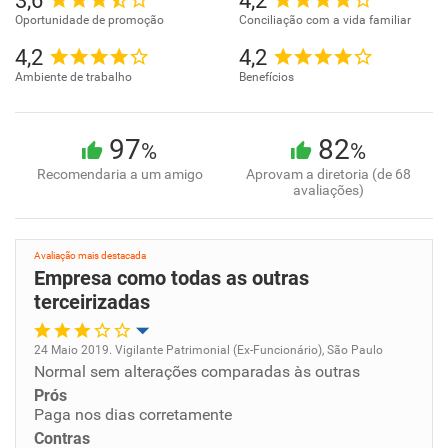
3,6
4,2
Oportunidade de promoção
Conciliação com a vida familiar
4,2
4,2
Ambiente de trabalho
Benefícios
97
82
%
%
Recomendaria a um amigo
Aprovam a diretoria (de 68
avaliações)
Avaliação mais destacada
Empresa como todas as outras
terceirizadas
24 Maio 2019. Vigilante Patrimonial (Ex-Funcionário), São Paulo
Normal sem alterações comparadas às outras
Oportunidade de promoção
Prós
Paga nos dias corretamente
Ambiente de trabalho
Contras