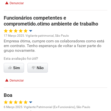
Denunciar
Benefícios
Funcionários competentes e
Recomenda esta empresa
comprometido.otimo ambiente de trabalho
17 Março 2025. Vigilante patrimonial, São Paulo
Empresa ótima, cumpre com os colaboradores como está
Oportunidade de promoção
em contrato. Tenho esperança de voltar a fazer parte do
grupo novamente.
Ambiente de trabalho
Esta avaliação foi útil?
Conciliação com a vida familiar
Sim
Não
Benefícios
Denunciar
Recomenda esta empresa
Boa
Recomenda a diretoria
6 Março 2025. Vigilante Patrimonial (Ex-Funcionário), São Paulo