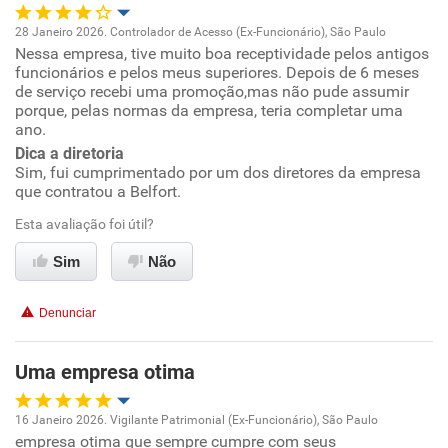
Recomenda a diretoria
28 Janeiro 2026. Controlador de Acesso (Ex-Funcionário), São Paulo
Nessa empresa, tive muito boa receptividade pelos antigos
Oportunidade de promoção
funcionários e pelos meus superiores. Depois de 6 meses
de serviço recebi uma promoção,mas não pude assumir
Ambiente de trabalho
porque, pelas normas da empresa, teria completar uma
ano.
Dica a diretoria
Conciliação com a vida familiar
Sim, fui cumprimentado por um dos diretores da empresa
que contratou a Belfort.
Benefícios
Esta avaliação foi útil?
Recomenda esta empresa
Sim
Não
Denunciar
Uma empresa otima
16 Janeiro 2026. Vigilante Patrimonial (Ex-Funcionário), São Paulo
empresa otima que sempre cumpre com seus
Oportunidade de promoção