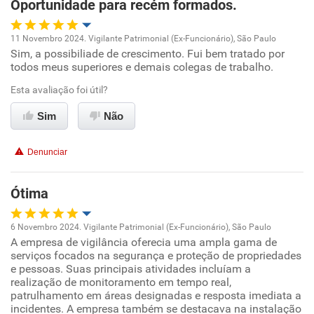
Oportunidade para recém formados.
Recomenda esta empresa
Não recomenda a diretoria
11 Novembro 2024. Vigilante Patrimonial (Ex-Funcionário), São Paulo
Sim, a possibiliade de crescimento. Fui bem tratado por
Oportunidade de promoção
todos meus superiores e demais colegas de trabalho.
Ambiente de trabalho
Esta avaliação foi útil?
Sim
Não
Conciliação com a vida familiar
Denunciar
Benefícios
Ótima
Recomenda esta empresa
Recomenda a diretoria
6 Novembro 2024. Vigilante Patrimonial (Ex-Funcionário), São Paulo
A empresa de vigilância oferecia uma ampla gama de
Oportunidade de promoção
serviços focados na segurança e proteção de propriedades
e pessoas. Suas principais atividades incluíam a
Ambiente de trabalho
realização de monitoramento em tempo real,
patrulhamento em áreas designadas e resposta imediata a
incidentes. A empresa também se destacava na instalação
Conciliação com a vida familiar