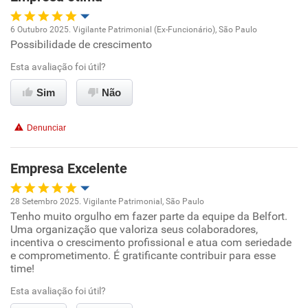
Recomenda esta empresa
6 Outubro 2025. Vigilante Patrimonial (Ex-Funcionário), São Paulo
Possibilidade de crescimento
Oportunidade de promoção
Esta avaliação foi útil?
Ambiente de trabalho
Sim
Não
Conciliação com a vida familiar
Denunciar
Benefícios
Empresa Excelente
Recomenda esta empresa
28 Setembro 2025. Vigilante Patrimonial, São Paulo
Recomenda a diretoria
Tenho muito orgulho em fazer parte da equipe da Belfort.
Oportunidade de promoção
Uma organização que valoriza seus colaboradores,
incentiva o crescimento profissional e atua com seriedade
Ambiente de trabalho
e comprometimento. É gratificante contribuir para esse
time!
Conciliação com a vida familiar
Esta avaliação foi útil?