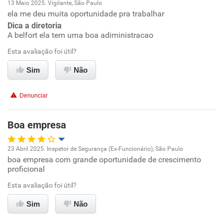
13 Maio 2025. Vigilante, São Paulo
ela me deu muita oportunidade pra trabalhar
Oportunidade de promoção
Dica a diretoria
A belfort ela tem uma boa adiministracao
Ambiente de trabalho
Esta avaliação foi útil?
Conciliação com a vida familiar
Sim
Não
Benefícios
Denunciar
Recomenda esta empresa
Boa empresa
Recomenda a diretoria
23 Abril 2025. Inspetor de Segurança (Ex-Funcionário), São Paulo
boa empresa com grande oportunidade de crescimento
Oportunidade de promoção
proficional
Ambiente de trabalho
Esta avaliação foi útil?
Sim
Não
Conciliação com a vida familiar