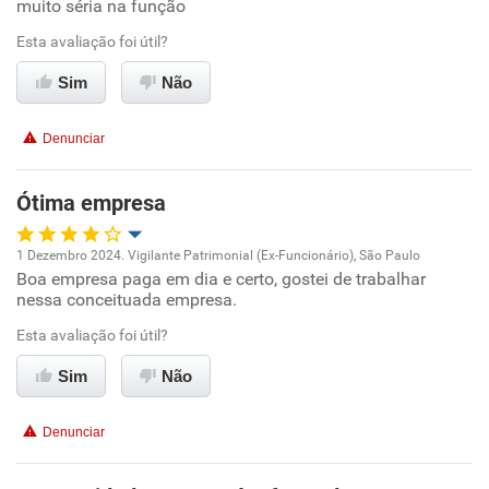
muito séria na função
Oportunidade de promoção
Esta avaliação foi útil?
Ambiente de trabalho
Sim
Não
Conciliação com a vida familiar
Denunciar
Benefícios
Ótima empresa
Recomenda esta empresa
1 Dezembro 2024. Vigilante Patrimonial (Ex-Funcionário), São Paulo
Recomenda a diretoria
Boa empresa paga em dia e certo, gostei de trabalhar
Oportunidade de promoção
nessa conceituada empresa.
Ambiente de trabalho
Esta avaliação foi útil?
Sim
Não
Conciliação com a vida familiar
Denunciar
Benefícios