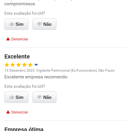
compromissos
Ambiente de trabalho
Esta avaliação foi útil?
Sim
Não
Conciliação com a vida familiar
Denunciar
Benefícios
Excelente
Recomenda esta empresa
Recomenda a diretoria
15 Dezembro 2025. Vigilante Patrimonial (Ex-Funcionário), São Paulo
Excelente empresa recomendo.
Oportunidade de promoção
Esta avaliação foi útil?
Ambiente de trabalho
Sim
Não
Conciliação com a vida familiar
Denunciar
Benefícios
Empresa ótima