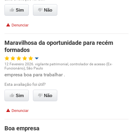
Sim
Não
Recomenda esta empresa
Recomenda a diretoria
Denunciar
Maravilhosa da oportunidade para recém
formados
12 Fevereiro 2026. vigilante patrimonial, controlador de acesso (Ex-
Funcionário), São Paulo
Oportunidade de promoção
empresa boa para trabalhar .
Esta avaliação foi útil?
Ambiente de trabalho
Sim
Não
Conciliação com a vida familiar
Denunciar
Benefícios
Boa empresa
Recomenda esta empresa