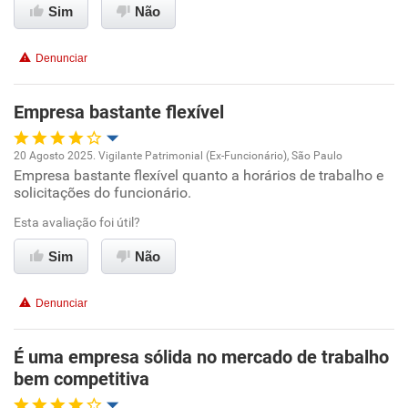
Sim
Não
Benefícios
Denunciar
Recomenda esta empresa
Empresa bastante flexível
20 Agosto 2025. Vigilante Patrimonial (Ex-Funcionário), São Paulo
Empresa bastante flexível quanto a horários de trabalho e
Oportunidade de promoção
solicitações do funcionário.
Ambiente de trabalho
Esta avaliação foi útil?
Sim
Não
Conciliação com a vida familiar
Denunciar
Benefícios
É uma empresa sólida no mercado de trabalho
Recomenda esta empresa
bem competitiva
Recomenda a diretoria