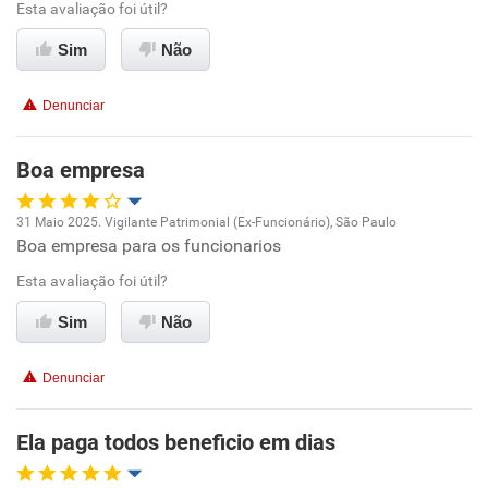
Esta avaliação foi útil?
Recomenda esta empresa
Recomenda a diretoria
Sim
Não
Denunciar
Boa empresa
31 Maio 2025. Vigilante Patrimonial (Ex-Funcionário), São Paulo
Boa empresa para os funcionarios
Oportunidade de promoção
Esta avaliação foi útil?
Ambiente de trabalho
Sim
Não
Conciliação com a vida familiar
Denunciar
Benefícios
Ela paga todos beneficio em dias
Recomenda esta empresa