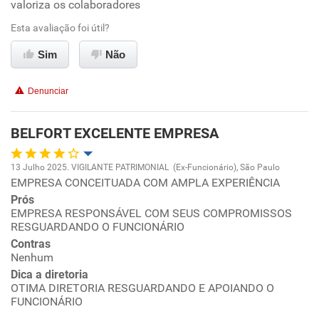
valoriza os colaboradores
Oportunidade de promoção
Esta avaliação foi útil?
Ambiente de trabalho
Sim
Não
Conciliação com a vida familiar
Denunciar
Benefícios
BELFORT EXCELENTE EMPRESA
Recomenda esta empresa
13 Julho 2025. VIGILANTE PATRIMONIAL (Ex-Funcionário), São Paulo
Recomenda a diretoria
EMPRESA CONCEITUADA COM AMPLA EXPERIÊNCIA
Oportunidade de promoção
Prós
EMPRESA RESPONSÁVEL COM SEUS COMPROMISSOS
Ambiente de trabalho
RESGUARDANDO O FUNCIONÁRIO
Contras
Conciliação com a vida familiar
Nenhum
Dica a diretoria
OTIMA DIRETORIA RESGUARDANDO E APOIANDO O
Benefícios
FUNCIONÁRIO