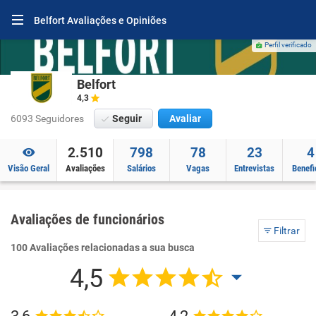
Belfort Avaliações e Opiniões
Perfil verificado
Belfort
4,3
6093 Seguidores
Seguir
Avaliar
2.510
798
78
23
4
Visão Geral
Avaliações
Salários
Vagas
Entrevistas
Benefi
Avaliações de funcionários
Filtrar
100 Avaliações relacionadas a sua busca
4,5