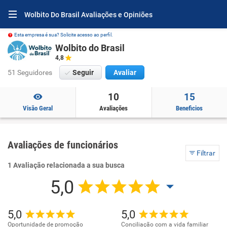
Wolbito Do Brasil Avaliações e Opiniões
Esta empresa é sua? Solicite acesso ao perfil.
Wolbito do Brasil
4,8
51 Seguidores
Seguir
Avaliar
10
15
Visão Geral
Avaliações
Beneficios
Avaliações de funcionários
Filtrar
1 Avaliação relacionada a sua busca
5,0
5,0
5,0
Oportunidade de promoção
Conciliação com a vida familiar