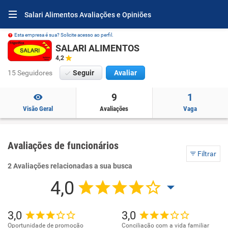
Salari Alimentos Avaliações e Opiniões
Esta empresa é sua? Solicite acesso ao perfil.
SALARI ALIMENTOS
4,2
15 Seguidores
Seguir
Avaliar
9
1
Visão Geral
Avaliações
Vaga
Avaliações de funcionários
Filtrar
2 Avaliações relacionadas a sua busca
4,0
3,0
3,0
Oportunidade de promoção
Conciliação com a vida familiar