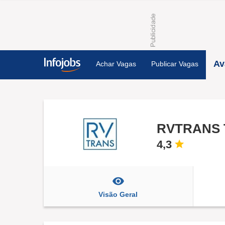
Av
Achar Vagas
Publicar Vagas
RVTRANS 
4,3
Visão Geral