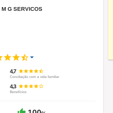
 R M G SERVICOS
4,7
Conciliação com a vida familiar
4,3
Benefícios
100