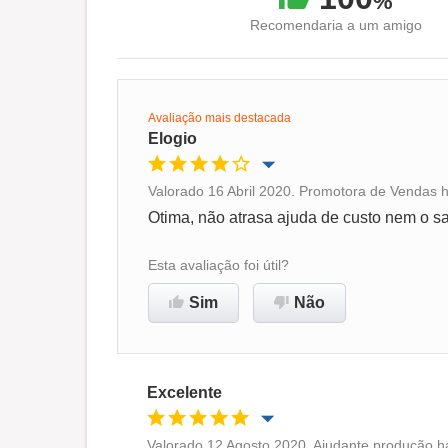
%
Recomendaria a um amigo
Avaliação mais destacada
Elogio
Valorado 16 Abril 2020. Promotora de Vendas 
Oportunidade de promoção
Otima, não atrasa ajuda de custo nem o sa
Ambiente de trabalho
Esta avaliação foi útil?
Sim
Não
Recomenda esta empresa
Excelente
Valorado 12 Agosto 2020. Ajudante produção h