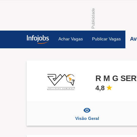
Av
Achar Vagas
Publicar Vagas
R M G SE
4,8
Visão Geral