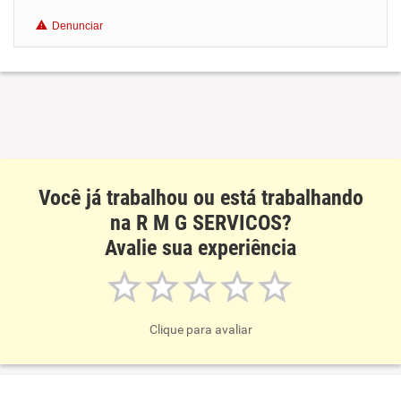
Benefícios
Denunciar
Recomenda esta empresa
Recomenda a diretoria
Você já trabalhou ou está trabalhando
na R M G SERVICOS?
Avalie sua experiência
Clique para avaliar