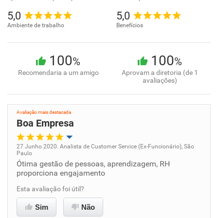
5,0
5,0
Ambiente de trabalho
Benefícios
100
100
%
%
Recomendaria a um amigo
Aprovam a diretoria (de 1
avaliações)
Avaliação mais destacada
Boa Empresa
27 Junho 2020. Analista de Customer Service (Ex-Funcionário), São
Paulo
Oportunidade de promoção
Ótima gestão de pessoas, aprendizagem, RH
proporciona engajamento
Ambiente de trabalho
Esta avaliação foi útil?
Conciliação com a vida familiar
Sim
Não