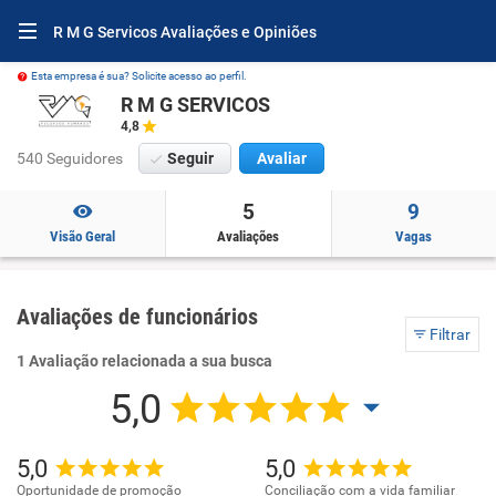
R M G Servicos Avaliações e Opiniões
Esta empresa é sua? Solicite acesso ao perfil.
R M G SERVICOS
4,8
540 Seguidores
Seguir
Avaliar
5
9
Visão Geral
Avaliações
Vagas
Avaliações de funcionários
Filtrar
1 Avaliação relacionada a sua busca
5,0
5,0
5,0
Oportunidade de promoção
Conciliação com a vida familiar