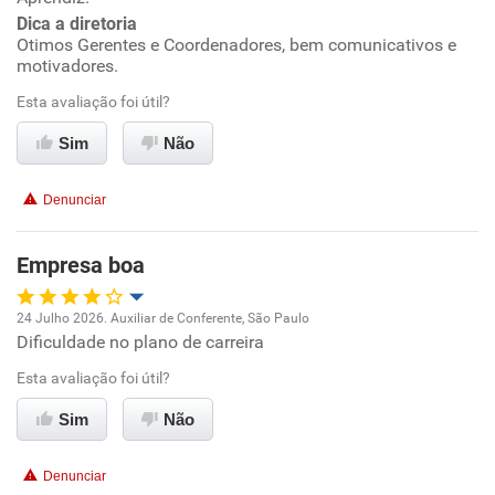
Dica a diretoria
Conciliação com a vida familiar
Otimos Gerentes e Coordenadores, bem comunicativos e
motivadores.
Benefícios
Esta avaliação foi útil?
Recomenda esta empresa
Sim
Não
Recomenda a diretoria
Denunciar
Empresa boa
24 Julho 2026. Auxiliar de Conferente, São Paulo
Dificuldade no plano de carreira
Oportunidade de promoção
Esta avaliação foi útil?
Ambiente de trabalho
Sim
Não
Conciliação com a vida familiar
Denunciar