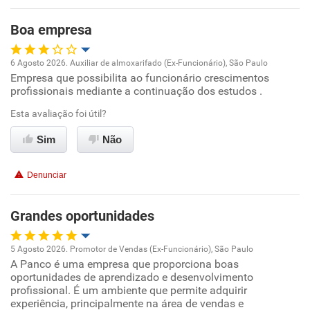
Boa empresa
6 Agosto 2026. Auxiliar de almoxarifado (Ex-Funcionário), São Paulo
Empresa que possibilita ao funcionário crescimentos
Oportunidade de promoção
profissionais mediante a continuação dos estudos .
Ambiente de trabalho
Esta avaliação foi útil?
Sim
Não
Conciliação com a vida familiar
Denunciar
Benefícios
Grandes oportunidades
Recomenda esta empresa
5 Agosto 2026. Promotor de Vendas (Ex-Funcionário), São Paulo
A Panco é uma empresa que proporciona boas
Oportunidade de promoção
oportunidades de aprendizado e desenvolvimento
profissional. É um ambiente que permite adquirir
Ambiente de trabalho
experiência, principalmente na área de vendas e