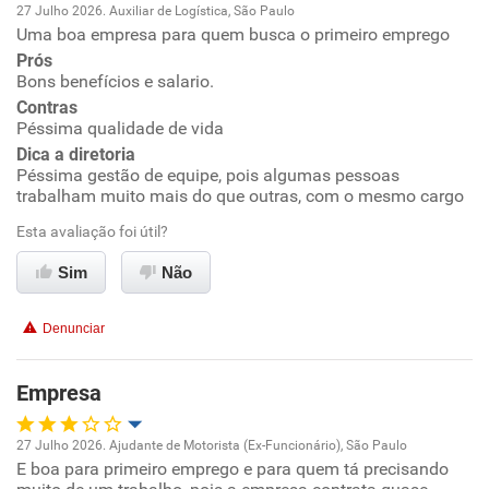
27 Julho 2026. Auxiliar de Logística, São Paulo
Uma boa empresa para quem busca o primeiro emprego
Oportunidade de promoção
Prós
Bons benefícios e salario.
Ambiente de trabalho
Contras
Péssima qualidade de vida
Conciliação com a vida familiar
Dica a diretoria
Péssima gestão de equipe, pois algumas pessoas
trabalham muito mais do que outras, com o mesmo cargo
Benefícios
Esta avaliação foi útil?
Recomenda esta empresa
Sim
Não
Não recomenda a diretoria
Denunciar
Empresa
27 Julho 2026. Ajudante de Motorista (Ex-Funcionário), São Paulo
E boa para primeiro emprego e para quem tá precisando
Oportunidade de promoção