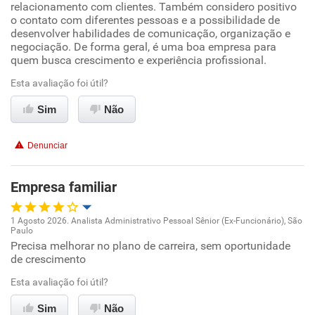
relacionamento com clientes. Também considero positivo
o contato com diferentes pessoas e a possibilidade de
Conciliação com a vida familiar
desenvolver habilidades de comunicação, organização e
negociação. De forma geral, é uma boa empresa para
quem busca crescimento e experiência profissional.
Benefícios
Esta avaliação foi útil?
Recomenda esta empresa
Sim
Não
Recomenda a diretoria
Denunciar
Empresa familiar
1 Agosto 2026. Analista Administrativo Pessoal Sênior (Ex-Funcionário), São
Paulo
Oportunidade de promoção
Precisa melhorar no plano de carreira, sem oportunidade
de crescimento
Ambiente de trabalho
Esta avaliação foi útil?
Conciliação com a vida familiar
Sim
Não