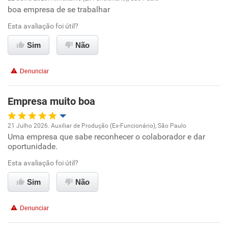
boa empresa de se trabalhar
Oportunidade de promoção
Esta avaliação foi útil?
Ambiente de trabalho
Sim
Não
Conciliação com a vida familiar
Denunciar
Benefícios
Empresa muito boa
Recomenda esta empresa
21 Julho 2026. Auxiliar de Produção (Ex-Funcionário), São Paulo
Recomenda a diretoria
Uma empresa que sabe reconhecer o colaborador e dar
Oportunidade de promoção
oportunidade.
Ambiente de trabalho
Esta avaliação foi útil?
Sim
Não
Conciliação com a vida familiar
Denunciar
Benefícios