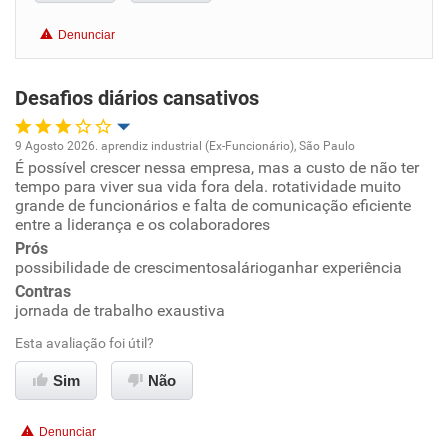
Conciliação com a vida familiar
Denunciar
Benefícios
Desafios diários cansativos
Recomenda esta empresa
Recomenda a diretoria
9 Agosto 2026. aprendiz industrial (Ex-Funcionário), São Paulo
É possível crescer nessa empresa, mas a custo de não ter
Oportunidade de promoção
tempo para viver sua vida fora dela. rotatividade muito
grande de funcionários e falta de comunicação eficiente
Ambiente de trabalho
entre a liderança e os colaboradores
Prós
possibilidade de crescimentosalárioganhar experiência
Conciliação com a vida familiar
Contras
jornada de trabalho exaustiva
Benefícios
Esta avaliação foi útil?
Não recomenda esta empresa
Sim
Não
Denunciar