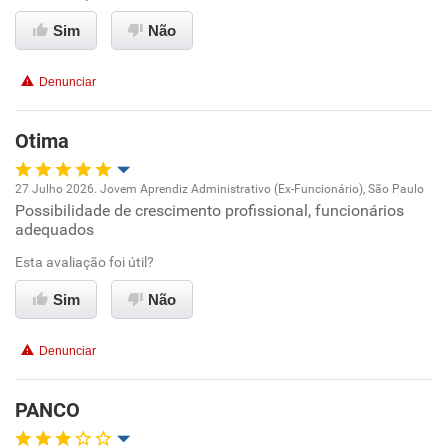
Sim
Não
Conciliação com a vida familiar
Denunciar
Benefícios
Otima
Recomenda esta empresa
27 Julho 2026. Jovem Aprendiz Administrativo (Ex-Funcionário), São Paulo
Possibilidade de crescimento profissional, funcionários
Oportunidade de promoção
adequados
Ambiente de trabalho
Esta avaliação foi útil?
Sim
Não
Conciliação com a vida familiar
Denunciar
Benefícios
PANCO
Recomenda esta empresa
Recomenda a diretoria