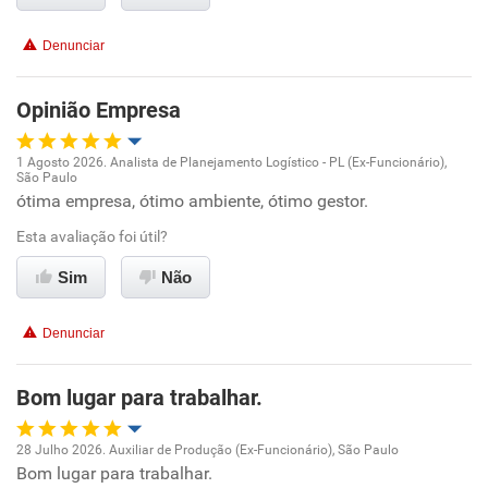
Benefícios
Denunciar
Recomenda esta empresa
Opinião Empresa
1 Agosto 2026. Analista de Planejamento Logístico - PL (Ex-Funcionário),
São Paulo
Oportunidade de promoção
ótima empresa, ótimo ambiente, ótimo gestor.
Esta avaliação foi útil?
Ambiente de trabalho
Sim
Não
Conciliação com a vida familiar
Denunciar
Benefícios
Bom lugar para trabalhar.
Recomenda esta empresa
Recomenda a diretoria
28 Julho 2026. Auxiliar de Produção (Ex-Funcionário), São Paulo
Bom lugar para trabalhar.
Oportunidade de promoção