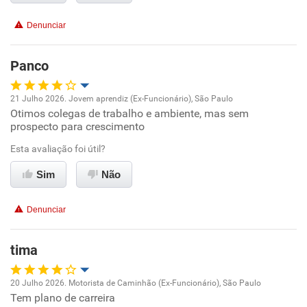
Conciliação com a vida familiar
Denunciar
Benefícios
Panco
Recomenda esta empresa
21 Julho 2026. Jovem aprendiz (Ex-Funcionário), São Paulo
Recomenda a diretoria
Otimos colegas de trabalho e ambiente, mas sem
Oportunidade de promoção
prospecto para crescimento
Ambiente de trabalho
Esta avaliação foi útil?
Sim
Não
Conciliação com a vida familiar
Denunciar
Benefícios
tima
Recomenda esta empresa
20 Julho 2026. Motorista de Caminhão (Ex-Funcionário), São Paulo
Tem plano de carreira
Oportunidade de promoção