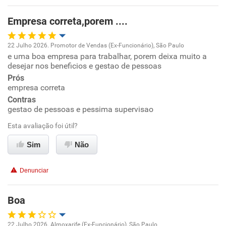
Benefícios
Empresa correta,porem ....
Recomenda esta empresa
22 Julho 2026. Promotor de Vendas (Ex-Funcionário), São Paulo
e uma boa empresa para trabalhar, porem deixa muito a
Oportunidade de promoção
desejar nos beneficios e gestao de pessoas
Prós
Ambiente de trabalho
empresa correta
Contras
Conciliação com a vida familiar
gestao de pessoas e pessima supervisao
Esta avaliação foi útil?
Benefícios
Sim
Não
Recomenda esta empresa
Denunciar
Não recomenda a diretoria
Boa
22 Julho 2026. Almoxarife (Ex-Funcionário), São Paulo