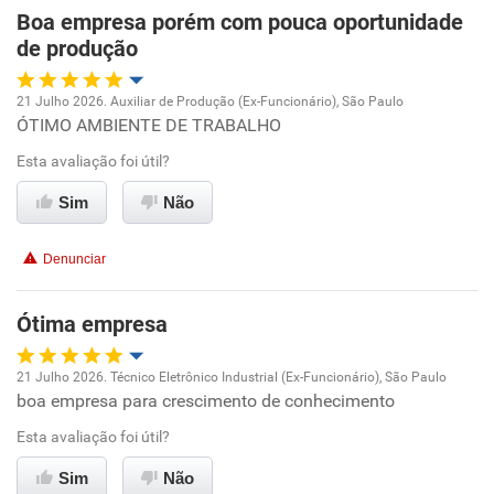
Boa empresa porém com pouca oportunidade
Recomenda esta empresa
de produção
Recomenda a diretoria
21 Julho 2026. Auxiliar de Produção (Ex-Funcionário), São Paulo
ÓTIMO AMBIENTE DE TRABALHO
Oportunidade de promoção
Esta avaliação foi útil?
Ambiente de trabalho
Sim
Não
Conciliação com a vida familiar
Denunciar
Benefícios
Ótima empresa
Recomenda esta empresa
21 Julho 2026. Técnico Eletrônico Industrial (Ex-Funcionário), São Paulo
boa empresa para crescimento de conhecimento
Oportunidade de promoção
Esta avaliação foi útil?
Ambiente de trabalho
Sim
Não