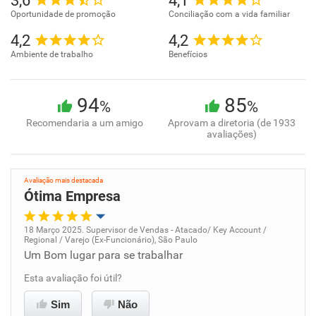
3,6
4,1
Oportunidade de promoção
Conciliação com a vida familiar
4,2
4,2
Ambiente de trabalho
Benefícios
94
85
%
%
Recomendaria a um amigo
Aprovam a diretoria (de 1933
avaliações)
Avaliação mais destacada
Ótima Empresa
18 Março 2025. Supervisor de Vendas - Atacado/ Key Account /
Regional / Varejo (Ex-Funcionário), São Paulo
Oportunidade de promoção
Um Bom lugar para se trabalhar
Esta avaliação foi útil?
Ambiente de trabalho
Sim
Não