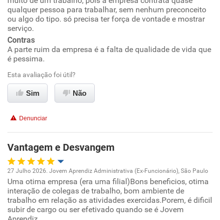
muito de um trabalho, pois a empresa contrata quase
qualquer pessoa para trabalhar, sem nenhum preconceito
Ambiente de trabalho
ou algo do tipo. só precisa ter força de vontade e mostrar
serviço.
Contras
Conciliação com a vida familiar
A parte ruim da empresa é a falta de qualidade de vida que
é pessima.
Benefícios
Esta avaliação foi útil?
Recomenda esta empresa
Sim
Não
Não recomenda a diretoria
Denunciar
Vantagem e Desvangem
27 Julho 2026. Jovem Aprendiz Administrativa (Ex-Funcionário), São Paulo
Uma otima empresa (era uma filial)Bons beneficios, otima
Oportunidade de promoção
interação de colegas de trabalho, bom ambiente de
trabalho em relação as atividades exercidas.Porem, é dificil
Ambiente de trabalho
subir de cargo ou ser efetivado quando se é Jovem
Aprendiz.