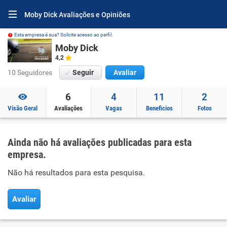
Moby Dick Avaliações e Opiniões
Esta empresa é sua? Solicite acesso ao perfil.
Moby Dick
4,2
10 Seguidores
Seguir
Avaliar
6
4
11
2
Visão Geral
Avaliações
Vagas
Beneficios
Fotos
Ainda não há avaliações publicadas para esta
empresa.
Não há resultados para esta pesquisa.
Avaliar