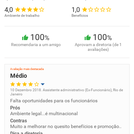
4,0
1,0
Ambiente de trabalho
Benefícios
100
100
%
%
Recomendaria a um amigo
Aprovam a diretoria (de 1
avaliações)
Avaliação mais destacada
Médio
10 Dezembro 2018. Assistente administrativo (Ex-Funcionário), Rio de
Janeiro
Oportunidade de promoção
Falta oportunidades para os funcionários
Prós
Ambiente de trabalho
Ambiente legal...é multinacional
Contras
Muito a melhorar no quesito benefícios e promoção..
Conciliação com a vida familiar
Dica a diretoria