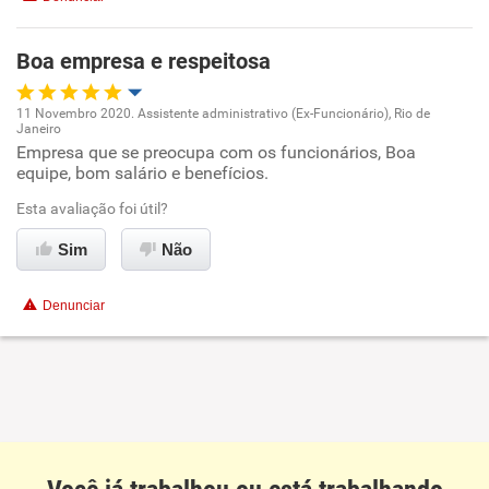
Benefícios
Boa empresa e respeitosa
Recomenda esta empresa
11 Novembro 2020. Assistente administrativo (Ex-Funcionário), Rio de
Janeiro
Oportunidade de promoção
Empresa que se preocupa com os funcionários, Boa
equipe, bom salário e benefícios.
Ambiente de trabalho
Esta avaliação foi útil?
Conciliação com a vida familiar
Sim
Não
Benefícios
Denunciar
Recomenda esta empresa