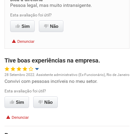
Pessoa legal, mas muito intransigente.
Benefícios
Esta avaliação foi útil?
Recomenda esta empresa
Sim
Não
Recomenda a diretoria
Denunciar
Tive boas experiências na empresa.
28 Setembro 2022. Assistente administrativo (Ex-Funcionário), Rio de Janeiro
Convivi com pessoas incríveis no meu setor.
Oportunidade de promoção
Esta avaliação foi útil?
Ambiente de trabalho
Sim
Não
Conciliação com a vida familiar
Denunciar
Benefícios