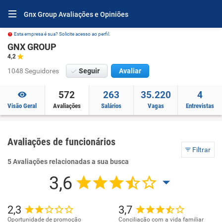
Gnx Group Avaliações e Opiniões
Esta empresa é sua? Solicite acesso ao perfil.
GNX GROUP
4,2
1048 Seguidores
Seguir
Avaliar
572
263
35.220
4
Visão Geral
Avaliações
Salários
Vagas
Entrevistas
Avaliações de funcionários
Filtrar
5 Avaliações relacionadas a sua busca
3,6
2,3
3,7
Oportunidade de promoção
Conciliação com a vida familiar