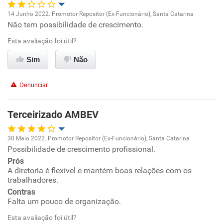
Não recomenda esta empresa
14 Junho 2022. Promotor Repositor (Ex-Funcionário), Santa Catarina
Não tem possibilidade de crescimento.
Oportunidade de promoção
Esta avaliação foi útil?
Ambiente de trabalho
Sim
Não
Conciliação com a vida familiar
Denunciar
Benefícios
Terceirizado AMBEV
Recomenda esta empresa
30 Maio 2022. Promotor Repositor (Ex-Funcionário), Santa Catarina
Possibilidade de crescimento profissional.
Oportunidade de promoção
Prós
A diretoria é flexível e mantém boas relações com os
Ambiente de trabalho
trabalhadores.
Contras
Conciliação com a vida familiar
Falta um pouco de organização.
Esta avaliação foi útil?