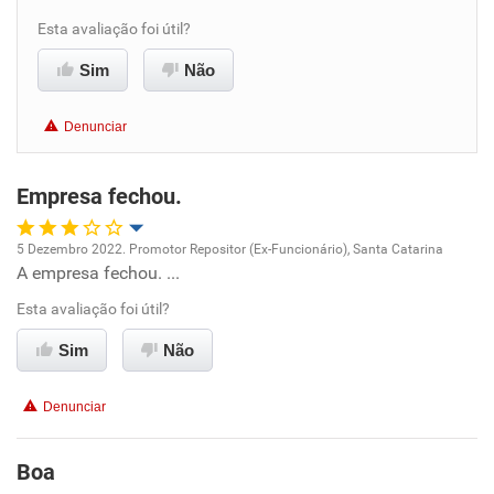
Benefícios
Esta avaliação foi útil?
Sim
Não
Recomenda esta empresa
Recomenda a diretoria
Denunciar
Empresa fechou.
5 Dezembro 2022. Promotor Repositor (Ex-Funcionário), Santa Catarina
A empresa fechou. ...
Oportunidade de promoção
Esta avaliação foi útil?
Ambiente de trabalho
Sim
Não
Conciliação com a vida familiar
Denunciar
Benefícios
Boa