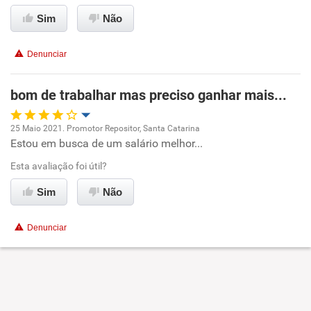
Benefícios
Sim
Não
Recomenda esta empresa
Denunciar
bom de trabalhar mas preciso ganhar mais...
25 Maio 2021. Promotor Repositor, Santa Catarina
Estou em busca de um salário melhor...
Oportunidade de promoção
Esta avaliação foi útil?
Ambiente de trabalho
Sim
Não
Conciliação com a vida familiar
Denunciar
Benefícios
Recomenda esta empresa