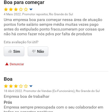
Boa para começar
Recomenda esta empresa
Não recomenda a diretoria
4 Maio 2022. Promotor repositor, Rio Grande do Sul
Uma empresa boa para começar nessa área de atuação
Oportunidade de promoção
pontos forte salário sempre média muitas vezes pago
antes do estipulado ponto fraco,comeram por coisas que
Ambiente de trabalho
não há como fazer nós pdvs por falta de produtos
Esta avaliação foi útil?
Conciliação com a vida familiar
Sim
Não
Benefícios
Denunciar
Recomenda esta empresa
Boa
18 Abril 2022. Promotor de Vendas (Ex-Funcionário), Rio Grande do Sul
Empresa boa de trabalhar
Oportunidade de promoção
Prós
Empresa sempre preocupada com o seu colaborador em
Ambiente de trabalho
todos os aspectos positivos.