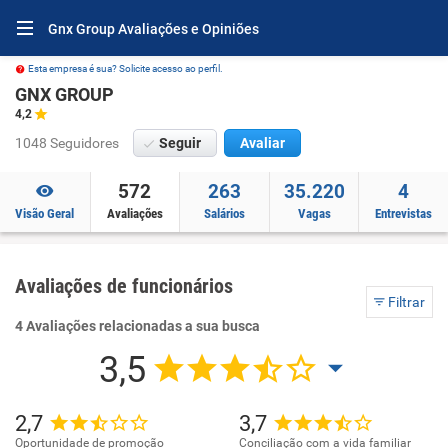
Gnx Group Avaliações e Opiniões
Esta empresa é sua? Solicite acesso ao perfil.
GNX GROUP
4,2
1048 Seguidores
Seguir
Avaliar
572
263
35.220
4
Visão Geral
Avaliações
Salários
Vagas
Entrevistas
Avaliações de funcionários
Filtrar
4 Avaliações relacionadas a sua busca
3,5
2,7
3,7
Oportunidade de promoção
Conciliação com a vida familiar