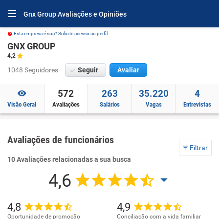
Gnx Group Avaliações e Opiniões
Esta empresa é sua? Solicite acesso ao perfil.
GNX GROUP
4,2
1048 Seguidores
Seguir
Avaliar
572
263
35.220
4
Visão Geral
Avaliações
Salários
Vagas
Entrevistas
Avaliações de funcionários
Filtrar
10 Avaliações relacionadas a sua busca
4,6
4,8
4,9
Oportunidade de promoção
Conciliação com a vida familiar