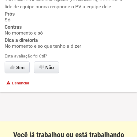
5 Dezembro 2024. auxiliar de logística (Ex-Funcionário), Rio de Janeiro
lide de equipe nunca responde o PV a equipe dele
Oportunidade de promoção
Benefícios
Prós
Só
Ambiente de trabalho
Contras
Recomenda esta empresa
No momento e só
Recomenda a diretoria
Conciliação com a vida familiar
Dica a diretoria
No momento e so que tenho a dizer
Benefícios
Esta avaliação foi útil?
Sim
Não
Recomenda esta empresa
Recomenda a diretoria
Denunciar
Você já trabalhou ou está trabalhando