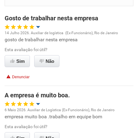
Benefícios
Gosto de trabalhar nesta empresa
Recomenda esta empresa
Recomenda a diretoria
14 Julho 2026. Auxiliar de logística (Ex-Funcionário), Rio de Janeiro
gosto de trabalhar nesta empresa
Oportunidade de promoção
Esta avaliação foi útil?
Ambiente de trabalho
Sim
Não
Conciliação com a vida familiar
Denunciar
Benefícios
A empresa é muito boa.
Recomenda esta empresa
6 Maio 2026. Auxiliar de Logística (Ex-Funcionário), Rio de Janeiro
Recomenda a diretoria
empresa muito boa .trabalho em equipe bom
Oportunidade de promoção
Esta avaliação foi útil?
Ambiente de trabalho