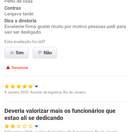
Perto de casa
Ambiente de trabalho
Contras
Largava tarde
Conciliação com a vida familiar
Dica a diretoria
Excelente firma gostei muito por motivo pessoas pedi para
sair ser desligado
Benefícios
Esta avaliação foi útil?
Recomenda esta empresa
Sim
Não
Recomenda a diretoria
Denunciar
9 Janeiro 2025. Auxiliar de logística, Rio de Janeiro
Oportunidade de promoção
Deveria valorizar mais os funcionários que
Ambiente de trabalho
estao ali se dedicando
Conciliação com a vida familiar