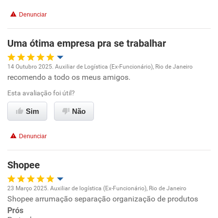
Recomenda esta empresa
Denunciar
Uma ótima empresa pra se trabalhar
14 Outubro 2025. Auxiliar de Logística (Ex-Funcionário), Rio de Janeiro
recomendo a todo os meus amigos.
Oportunidade de promoção
Esta avaliação foi útil?
Ambiente de trabalho
Sim
Não
Conciliação com a vida familiar
Denunciar
Benefícios
Shopee
Recomenda esta empresa
23 Março 2025. Auxiliar de logística (Ex-Funcionário), Rio de Janeiro
Recomenda a diretoria
Shopee arrumação separação organização de produtos
Oportunidade de promoção
Prós