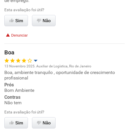
de emprego.
Ambiente de trabalho
Esta avaliação foi útil?
Sim
Não
Conciliação com a vida familiar
Denunciar
Benefícios
Boa
Recomenda esta empresa
Recomenda a diretoria
13 Novembro 2025. Auxiliar de Logística, Rio de Janeiro
Boa, ambiente tranquilo , oportunidade de crescimento
Oportunidade de promoção
profissional
Prós
Ambiente de trabalho
Bom Ambiente
Contras
Conciliação com a vida familiar
Não tem
Esta avaliação foi útil?
Benefícios
Sim
Não