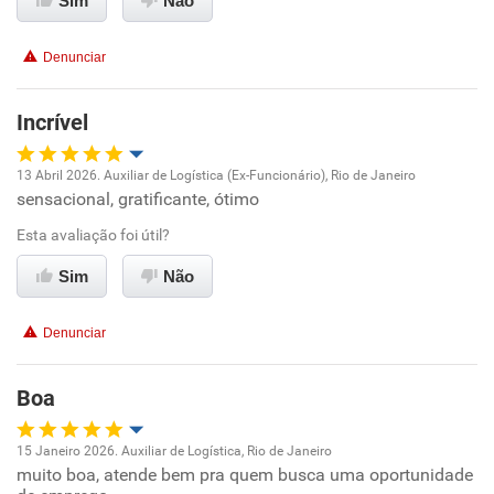
Sim
Não
Conciliação com a vida familiar
Denunciar
Benefícios
Incrível
Recomenda esta empresa
13 Abril 2026. Auxiliar de Logística (Ex-Funcionário), Rio de Janeiro
Recomenda a diretoria
sensacional, gratificante, ótimo
Oportunidade de promoção
Esta avaliação foi útil?
Ambiente de trabalho
Sim
Não
Conciliação com a vida familiar
Denunciar
Benefícios
Boa
Recomenda esta empresa
15 Janeiro 2026. Auxiliar de Logística, Rio de Janeiro
Recomenda a diretoria
muito boa, atende bem pra quem busca uma oportunidade
Oportunidade de promoção