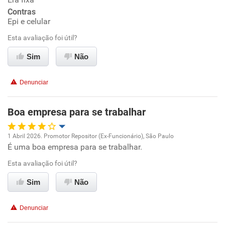
Conciliação com a vida familiar
Contras
Epi e celular
Benefícios
Esta avaliação foi útil?
Sim
Não
Recomenda esta empresa
Denunciar
Boa empresa para se trabalhar
1 Abril 2026. Promotor Repositor (Ex-Funcionário), São Paulo
É uma boa empresa para se trabalhar.
Oportunidade de promoção
Esta avaliação foi útil?
Ambiente de trabalho
Sim
Não
Conciliação com a vida familiar
Denunciar
Benefícios