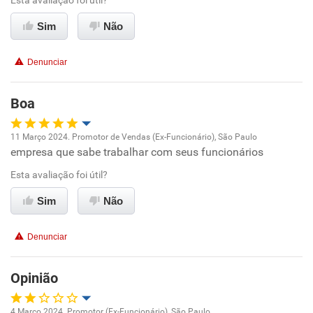
Esta avaliação foi útil?
Ambiente de trabalho
Sim
Não
Conciliação com a vida familiar
Denunciar
Benefícios
Boa
Recomenda esta empresa
11 Março 2024. Promotor de Vendas (Ex-Funcionário), São Paulo
Recomenda a diretoria
empresa que sabe trabalhar com seus funcionários
Oportunidade de promoção
Esta avaliação foi útil?
Ambiente de trabalho
Sim
Não
Conciliação com a vida familiar
Denunciar
Benefícios
Opinião
Recomenda esta empresa
4 Março 2024. Promotor (Ex-Funcionário), São Paulo