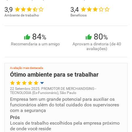
3,9
3,4
Ambiente de trabalho
Benefícios
84
80
%
%
Recomendaria a um amigo
Aprovam a diretoria (de 40
avaliações)
Avaliação mais destacada
Ótimo ambiente para se trabalhar
22 Setembro 2025. PROMOTOR DE MERCHANDISING -
TECNOLOGIA (Ex-Funcionário), São Paulo
Oportunidade de promoção
Empresa tem um grande potencial para auxiliar os
funcionários além do total cuidado dos supervisores
com a segurança
Ambiente de trabalho
Prós
Locais de trabalho escolhidos pela empresa próximo
Conciliação com a vida familiar
de onde você reside