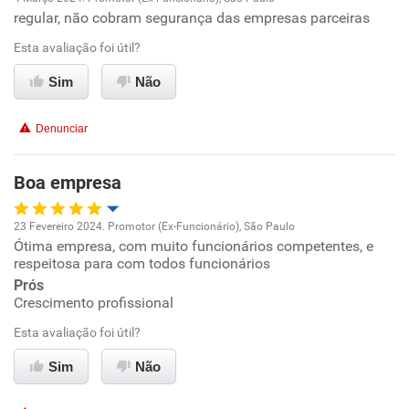
Recomenda a diretoria
regular, não cobram segurança das empresas parceiras
Oportunidade de promoção
Esta avaliação foi útil?
Ambiente de trabalho
Sim
Não
Conciliação com a vida familiar
Denunciar
Benefícios
Boa empresa
Não recomenda esta empresa
23 Fevereiro 2024. Promotor (Ex-Funcionário), São Paulo
Não recomenda a diretoria
Ótima empresa, com muito funcionários competentes, e
Oportunidade de promoção
respeitosa para com todos funcionários
Prós
Ambiente de trabalho
Crescimento profissional
Esta avaliação foi útil?
Conciliação com a vida familiar
Sim
Não
Benefícios