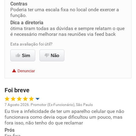
Contras
Benefícios
Poderia ter uma escala fixa no local onde exercer a
função.
Dica a diretoria
Recomenda esta empresa
ótima tiram todas as dúvidas e sempre relatam o que
Recomenda a diretoria
é necessário melhorar nas reuniões via feed back
Esta avaliação foi útil?
Sim
Não
Denunciar
Foi breve
7 Agosto 2026. Promotor (Ex-Funcionário), São Paulo
Eu tive a infelicidade de ter um aparelho celular que não
Oportunidade de promoção
funcionava como devia oque dificultou um pouco, mas
fora isso, não tenho do que reclamar
Ambiente de trabalho
Prós
Era fixa