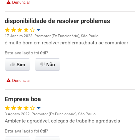
Denunciar
Recomenda esta empresa
disponibilidade de resolver problemas
Recomenda a diretoria
17 Janeiro 2023. Promotor (Ex-Funcionário), São Paulo
é muito bom em resolver problemas,basta se comunicar
Oportunidade de promoção
Esta avaliação foi útil?
Ambiente de trabalho
Sim
Não
Conciliação com a vida familiar
Denunciar
Benefícios
Empresa boa
Recomenda esta empresa
3 Agosto 2022. Promotor (Ex-Funcionário), São Paulo
Recomenda a diretoria
Ambiente agradável, colegas de trabalho agradáveis
Oportunidade de promoção
Esta avaliação foi útil?
Ambiente de trabalho