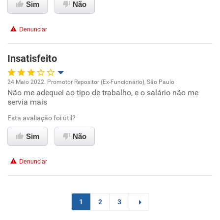
Sim
Não
Conciliação com a vida familiar
Denunciar
Benefícios
Insatisfeito
Recomenda esta empresa
24 Maio 2022. Promotor Repositor (Ex-Funcionário), São Paulo
Recomenda a diretoria
Não me adequei ao tipo de trabalho, e o salário não me
Oportunidade de promoção
servia mais
Ambiente de trabalho
Esta avaliação foi útil?
Sim
Não
Conciliação com a vida familiar
Denunciar
Benefícios
Recomenda esta empresa
1
2
3
Recomenda a diretoria