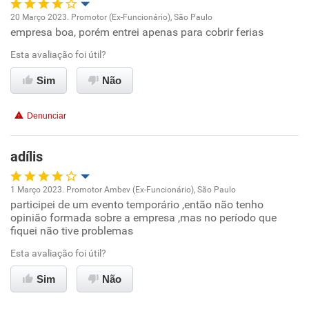
20 Março 2023. Promotor (Ex-Funcionário), São Paulo
empresa boa, porém entrei apenas para cobrir ferias
Oportunidade de promoção
Esta avaliação foi útil?
Ambiente de trabalho
Sim
Não
Conciliação com a vida familiar
Denunciar
Benefícios
adílis
Recomenda esta empresa
1 Março 2023. Promotor Ambev (Ex-Funcionário), São Paulo
Recomenda a diretoria
participei de um evento temporário ,então não tenho
Oportunidade de promoção
opinião formada sobre a empresa ,mas no período que
fiquei não tive problemas
Ambiente de trabalho
Esta avaliação foi útil?
Conciliação com a vida familiar
Sim
Não
Benefícios