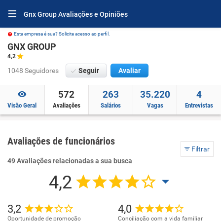
Gnx Group Avaliações e Opiniões
Esta empresa é sua? Solicite acesso ao perfil.
GNX GROUP
4,2
1048 Seguidores
Seguir
Avaliar
572
263
35.220
4
Visão Geral
Avaliações
Salários
Vagas
Entrevistas
Avaliações de funcionários
Filtrar
49 Avaliações relacionadas a sua busca
4,2
3,2
4,0
Oportunidade de promoção
Conciliação com a vida familiar