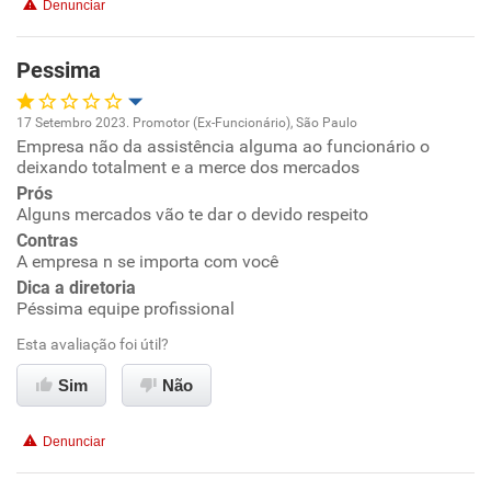
Denunciar
Recomenda esta empresa
Recomenda a diretoria
Pessima
17 Setembro 2023. Promotor (Ex-Funcionário), São Paulo
Empresa não da assistência alguma ao funcionário o
Oportunidade de promoção
deixando totalment e a merce dos mercados
Prós
Ambiente de trabalho
Alguns mercados vão te dar o devido respeito
Contras
Conciliação com a vida familiar
A empresa n se importa com você
Dica a diretoria
Péssima equipe profissional
Benefícios
Esta avaliação foi útil?
Não recomenda esta empresa
Sim
Não
Não recomenda a diretoria
Denunciar