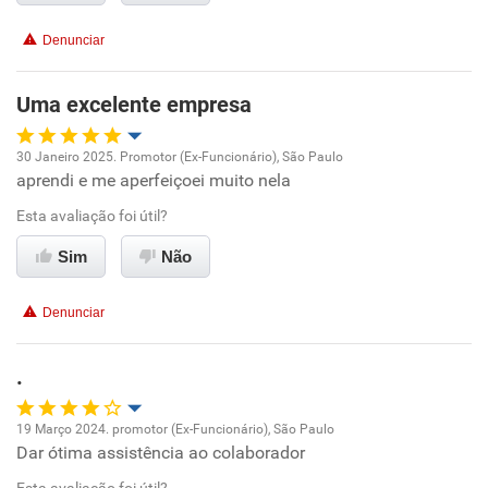
Conciliação com a vida familiar
Denunciar
Benefícios
Uma excelente empresa
Recomenda esta empresa
30 Janeiro 2025. Promotor (Ex-Funcionário), São Paulo
Recomenda a diretoria
aprendi e me aperfeiçoei muito nela
Oportunidade de promoção
Esta avaliação foi útil?
Ambiente de trabalho
Sim
Não
Conciliação com a vida familiar
Denunciar
Benefícios
.
Recomenda esta empresa
19 Março 2024. promotor (Ex-Funcionário), São Paulo
Dar ótima assistência ao colaborador
Oportunidade de promoção