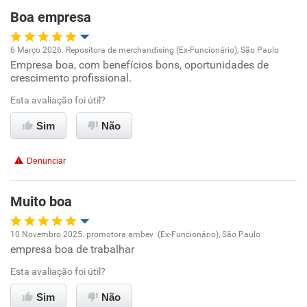
Boa empresa
Recomenda esta empresa
6 Março 2026. Repositora de merchandising (Ex-Funcionário), São Paulo
Recomenda a diretoria
Empresa boa, com benefícios bons, oportunidades de
Oportunidade de promoção
crescimento profissional.
Ambiente de trabalho
Esta avaliação foi útil?
Sim
Não
Conciliação com a vida familiar
Denunciar
Benefícios
Muito boa
Recomenda esta empresa
Recomenda a diretoria
10 Novembro 2025. promotora ambev (Ex-Funcionário), São Paulo
empresa boa de trabalhar
Oportunidade de promoção
Esta avaliação foi útil?
Ambiente de trabalho
Sim
Não