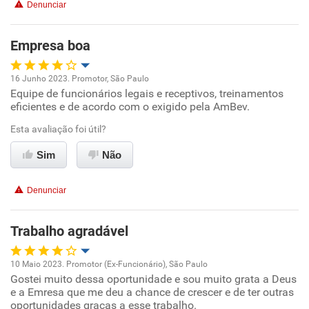
Denunciar
Benefícios
Empresa boa
Não recomenda esta empresa
16 Junho 2023. Promotor, São Paulo
Recomenda a diretoria
Equipe de funcionários legais e receptivos, treinamentos
Oportunidade de promoção
eficientes e de acordo com o exigido pela AmBev.
Ambiente de trabalho
Esta avaliação foi útil?
Sim
Não
Conciliação com a vida familiar
Denunciar
Benefícios
Trabalho agradável
Recomenda esta empresa
Recomenda a diretoria
10 Maio 2023. Promotor (Ex-Funcionário), São Paulo
Gostei muito dessa oportunidade e sou muito grata a Deus
Oportunidade de promoção
e a Emresa que me deu a chance de crescer e de ter outras
oportunidades graças a esse trabalho.