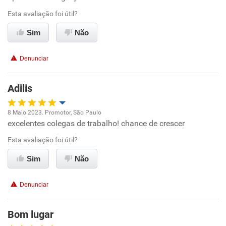
Ambiente de trabalho
Esta avaliação foi útil?
Conciliação com a vida familiar
Sim
Não
Benefícios
Denunciar
Recomenda esta empresa
Adilis
Não recomenda a diretoria
8 Maio 2023. Promotor, São Paulo
excelentes colegas de trabalho! chance de crescer
Oportunidade de promoção
Esta avaliação foi útil?
Ambiente de trabalho
Sim
Não
Conciliação com a vida familiar
Denunciar
Benefícios
Bom lugar
Recomenda esta empresa