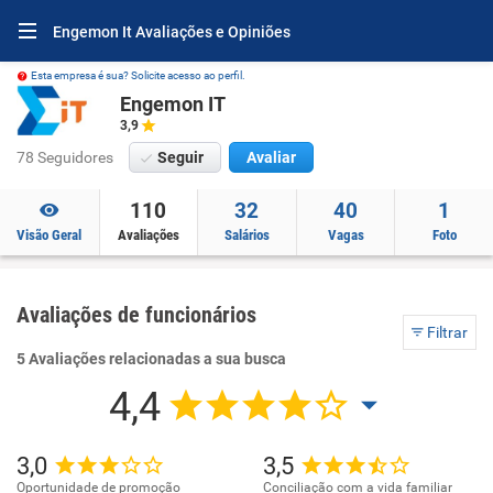
Engemon It Avaliações e Opiniões
Esta empresa é sua? Solicite acesso ao perfil.
Engemon IT
3,9
78 Seguidores
Seguir
Avaliar
110
32
40
1
Visão Geral
Avaliações
Salários
Vagas
Foto
Avaliações de funcionários
Filtrar
5 Avaliações relacionadas a sua busca
4,4
3,0
3,5
Oportunidade de promoção
Conciliação com a vida familiar