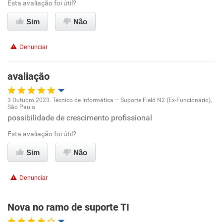
Esta avaliação foi útil?
Ambiente de trabalho
Sim
Não
Conciliação com a vida familiar
Denunciar
Benefícios
avaliação
Recomenda esta empresa
3 Outubro 2023. Técnico de Informática – Suporte Field N2 (Ex-Funcionário),
Não recomenda a diretoria
São Paulo
Oportunidade de promoção
possibilidade de crescimento profissional
Esta avaliação foi útil?
Ambiente de trabalho
Sim
Não
Conciliação com a vida familiar
Denunciar
Benefícios
Nova no ramo de suporte TI
Recomenda esta empresa