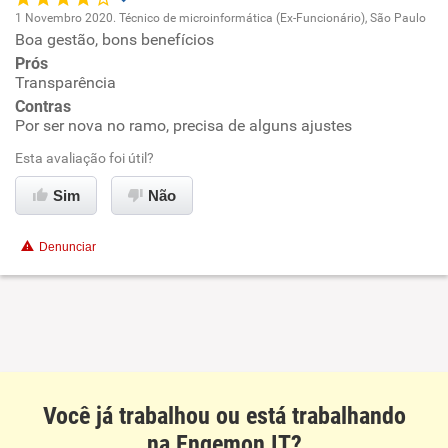
Recomenda a diretoria
1 Novembro 2020. Técnico de microinformática (Ex-Funcionário), São Paulo
Boa gestão, bons benefícios
Oportunidade de promoção
Prós
Transparência
Ambiente de trabalho
Contras
Por ser nova no ramo, precisa de alguns ajustes
Conciliação com a vida familiar
Esta avaliação foi útil?
Benefícios
Sim
Não
Recomenda esta empresa
Denunciar
Recomenda a diretoria
Você já trabalhou ou está trabalhando
na Engemon IT?