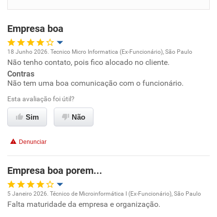
Benefícios
Empresa boa
Recomenda esta empresa
Recomenda a diretoria
18 Junho 2026. Tecnico Micro Informatica (Ex-Funcionário), São Paulo
Não tenho contato, pois fico alocado no cliente.
Oportunidade de promoção
Contras
Não tem uma boa comunicação com o funcionário.
Ambiente de trabalho
Esta avaliação foi útil?
Conciliação com a vida familiar
Sim
Não
Benefícios
Denunciar
Recomenda esta empresa
Empresa boa porem...
Não recomenda a diretoria
5 Janeiro 2026. Técnico de Microinformática I (Ex-Funcionário), São Paulo
Falta maturidade da empresa e organização.
Oportunidade de promoção