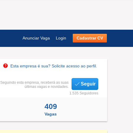
Anunciar Vaga
Login
Cadastrar CV
Esta empresa é sua? Solicite acesso ao perfil.
Seguindo esta empresa, receberá as suas
Seguir
últimas vagas e novidades.
1.535 Seguidores
409
Vagas