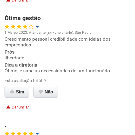
Denunciar
Benefícios
Ótima gestão
Recomenda esta empresa
1 Março 2023. Atendente (Ex-Funcionário), São Paulo
Não recomenda a diretoria
Crescimento pessoal credibilidade com ideias dos
Oportunidade de promoção
empregados
Prós
Ambiente de trabalho
liberdade
Dica a diretoria
Conciliação com a vida familiar
Ótimo, e sabe as necessidades de um funcionário.
Esta avaliação foi útil?
Benefícios
Sim
Não
Não recomenda esta empresa
Denunciar
Recomenda a diretoria
.