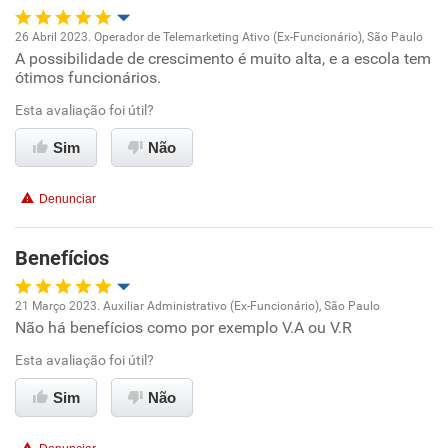
26 Abril 2023. Operador de Telemarketing Ativo (Ex-Funcionário), São Paulo
A possibilidade de crescimento é muito alta, e a escola tem
Oportunidade de promoção
ótimos funcionários.
Ambiente de trabalho
Esta avaliação foi útil?
Sim
Não
Conciliação com a vida familiar
Denunciar
Benefícios
Benefícios
Recomenda esta empresa
Recomenda a diretoria
21 Março 2023. Auxiliar Administrativo (Ex-Funcionário), São Paulo
Não há benefícios como por exemplo V.A ou V.R
Oportunidade de promoção
Esta avaliação foi útil?
Ambiente de trabalho
Sim
Não
Conciliação com a vida familiar