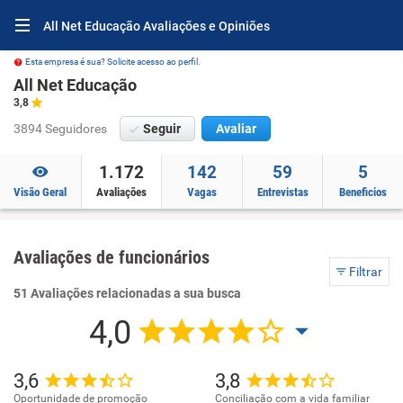
All Net Educação Avaliações e Opiniões
Esta empresa é sua? Solicite acesso ao perfil.
All Net Educação
3,8
3894 Seguidores
Seguir
Avaliar
1.172
142
59
5
Visão Geral
Avaliações
Vagas
Entrevistas
Beneficios
Avaliações de funcionários
Filtrar
51 Avaliações relacionadas a sua busca
4,0
3,6
3,8
Oportunidade de promoção
Conciliação com a vida familiar