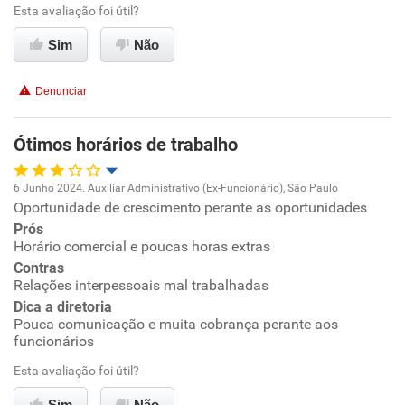
Esta avaliação foi útil?
Sim
Não
Denunciar
Ótimos horários de trabalho
6 Junho 2024. Auxiliar Administrativo (Ex-Funcionário), São Paulo
Oportunidade de crescimento perante as oportunidades
Oportunidade de promoção
Prós
Horário comercial e poucas horas extras
Ambiente de trabalho
Contras
Relações interpessoais mal trabalhadas
Conciliação com a vida familiar
Dica a diretoria
Pouca comunicação e muita cobrança perante aos
funcionários
Benefícios
Esta avaliação foi útil?
Recomenda esta empresa
Sim
Não