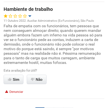
Hambiente de trabalho
Recomenda esta empresa
11 Outubro 2022. Auxiliar Administrativo (Ex-Funcionário), São Paulo
Falta de empatia com os funcionários, tem pessoas que
Oportunidade de promoção
nem conseguem almoçar direito; quando querem mandar
alguém embora fazem um inferno na vida pessoa só para
Ambiente de trabalho
ver se o funcionário pede as contas, induzem a carta de
demissão, onde o funcionário não pode colocar o real
motivo do porque está saindo, é sempre "por motivos
Conciliação com a vida familiar
pessoais" mas na realidade não é. Péssima remuneração
para o tanto de carga que muitos carregam, ambiente
extremamente hostil, muitas fofocas.
Benefícios
Esta avaliação foi útil?
Não recomenda esta empresa
Sim
Não
Não recomenda a diretoria
Denunciar