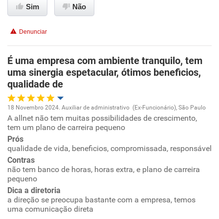
Sim
Não
Conciliação com a vida familiar
Denunciar
Benefícios
É uma empresa com ambiente tranquilo, tem
uma sinergia espetacular, ótimos beneficios,
Recomenda esta empresa
qualidade de
Recomenda a diretoria
18 Novembro 2024. Auxiliar de administrativo (Ex-Funcionário), São Paulo
A allnet não tem muitas possibilidades de crescimento,
Oportunidade de promoção
tem um plano de carreira pequeno
Prós
Ambiente de trabalho
qualidade de vida, beneficios, compromissada, responsável
Contras
Conciliação com a vida familiar
não tem banco de horas, horas extra, e plano de carreira
pequeno
Dica a diretoria
Benefícios
a direção se preocupa bastante com a empresa, temos
uma comunicação direta
Recomenda esta empresa