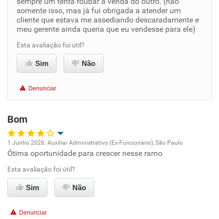
sempre um tenta roubar a venda do outro. (não
somente isso, mas já fui obrigada a atender um
Benefícios
cliente que estava me assediando descaradamente e
meu gerente ainda queria que eu vendesse para ele)
Não recomenda esta empresa
Esta avaliação foi útil?
Recomenda a diretoria
Sim
Não
Denunciar
Bom
1 Junho 2026. Auxiliar Administrativo (Ex-Funcionário), São Paulo
Ótima oportunidade para crescer nesse ramo
Oportunidade de promoção
Esta avaliação foi útil?
Ambiente de trabalho
Sim
Não
Conciliação com a vida familiar
Denunciar