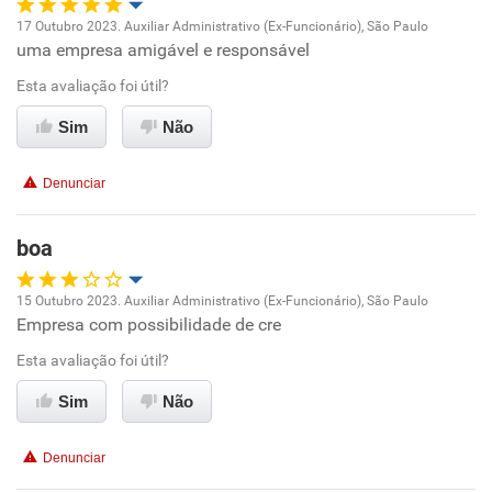
17 Outubro 2023. Auxiliar Administrativo (Ex-Funcionário), São Paulo
uma empresa amigável e responsável
Oportunidade de promoção
Esta avaliação foi útil?
Ambiente de trabalho
Sim
Não
Conciliação com a vida familiar
Denunciar
Benefícios
boa
Recomenda esta empresa
15 Outubro 2023. Auxiliar Administrativo (Ex-Funcionário), São Paulo
Recomenda a diretoria
Empresa com possibilidade de cre
Oportunidade de promoção
Esta avaliação foi útil?
Ambiente de trabalho
Sim
Não
Conciliação com a vida familiar
Denunciar
Benefícios