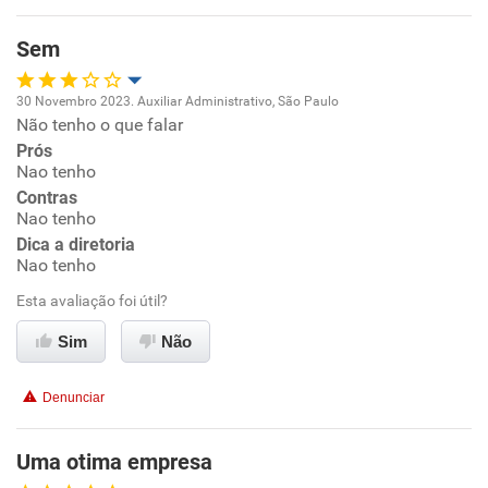
Recomenda esta empresa
Recomenda a diretoria
Sem
30 Novembro 2023. Auxiliar Administrativo, São Paulo
Não tenho o que falar
Oportunidade de promoção
Prós
Nao tenho
Ambiente de trabalho
Contras
Nao tenho
Conciliação com a vida familiar
Dica a diretoria
Nao tenho
Benefícios
Esta avaliação foi útil?
Sim
Não
Não recomenda esta empresa
Não recomenda a diretoria
Denunciar
Uma otima empresa