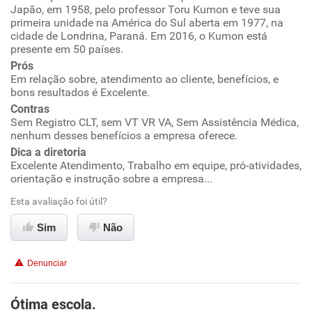
Japão, em 1958, pelo professor Toru Kumon e teve sua
Conciliação com a vida familiar
primeira unidade na América do Sul aberta em 1977, na
cidade de Londrina, Paraná. Em 2016, o Kumon está
presente em 50 países.
Benefícios
Prós
Em relação sobre, atendimento ao cliente, benefícios, e
Não recomenda esta empresa
bons resultados é Excelente.
Recomenda a diretoria
Contras
Sem Registro CLT, sem VT VR VA, Sem Assistência Médica,
nenhum desses benefícios a empresa oferece.
Dica a diretoria
Excelente Atendimento, Trabalho em equipe, pró-atividades,
orientação e instrução sobre a empresa...
Esta avaliação foi útil?
Sim
Não
Denunciar
Ótima escola.