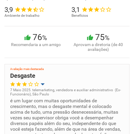
3,9
3,1
Ambiente de trabalho
Benefícios
76
75
%
%
Recomendaria a um amigo
Aprovam a diretoria (de 40
avaliações)
Avaliação mais destacada
Desgaste
7 Maio 2025. telemarketing, vendedora e auxiliar administrativo (Ex-
Funcionário), São Paulo
Oportunidade de promoção
é um lugar com muitas oportunidades de
crescimento, mas o desgaste mental é colocado
acima de tudo, uma pressão desnecessária, muitas
Ambiente de trabalho
vezes seu supervisor obriga você a desempenhar
diversos papéis além do seu, independente do que
Conciliação com a vida familiar
você esteja fazendo, além de que na área de vendas,