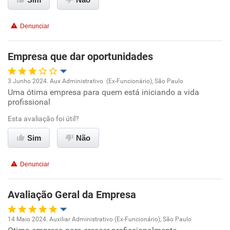
Denunciar
Empresa que dar oportunidades
3 Junho 2024. Aux Administrativo (Ex-Funcionário), São Paulo
Uma ótima empresa para quem está iniciando a vida
Oportunidade de promoção
profissional
Ambiente de trabalho
Esta avaliação foi útil?
Sim
Não
Conciliação com a vida familiar
Denunciar
Benefícios
Avaliação Geral da Empresa
Não recomenda esta empresa
Recomenda a diretoria
14 Maio 2024. Auxiliar Administrativo (Ex-Funcionário), São Paulo