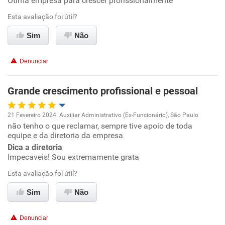
Otima empresa para crescer profissionalmente
Oportunidade de promoção
Esta avaliação foi útil?
Ambiente de trabalho
Sim
Não
Conciliação com a vida familiar
Denunciar
Benefícios
Grande crescimento profissional e pessoal
Recomenda esta empresa
21 Fevereiro 2024. Auxiliar Administrativo (Ex-Funcionário), São Paulo
não tenho o que reclamar, sempre tive apoio de toda
Oportunidade de promoção
equipe e da diretoria da empresa
Dica a diretoria
Ambiente de trabalho
Impecaveis! Sou extremamente grata
Esta avaliação foi útil?
Conciliação com a vida familiar
Sim
Não
Benefícios
Denunciar