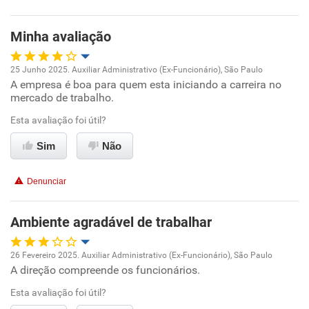
Minha avaliação
25 Junho 2025. Auxiliar Administrativo (Ex-Funcionário), São Paulo
A empresa é boa para quem esta iniciando a carreira no
Oportunidade de promoção
mercado de trabalho.
Ambiente de trabalho
Esta avaliação foi útil?
Sim
Não
Conciliação com a vida familiar
Denunciar
Benefícios
Ambiente agradável de trabalhar
Não recomenda esta empresa
Não recomenda a diretoria
26 Fevereiro 2025. Auxiliar Administrativo (Ex-Funcionário), São Paulo
A direção compreende os funcionários.
Oportunidade de promoção
Esta avaliação foi útil?
Ambiente de trabalho