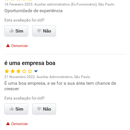
16 Fevereiro 2023. Auxiliar administrativo (Ex-Funcionário), São Paulo
Oportunidade de experiência
Oportunidade de promoção
Esta avaliação foi útil?
Ambiente de trabalho
Sim
Não
Conciliação com a vida familiar
Denunciar
Benefícios
é uma empresa boa
Recomenda esta empresa
21 Novembro 2022. Auxiliar Administrativo, São Paulo
Recomenda a diretoria
É uma boa empresa, e se for a sua área tem chance de
Oportunidade de promoção
crescer
Ambiente de trabalho
Esta avaliação foi útil?
Sim
Não
Conciliação com a vida familiar
Denunciar
Benefícios