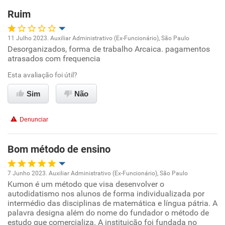
Ruim
Não recomenda esta empresa
11 Julho 2023. Auxiliar Administrativo (Ex-Funcionário), São Paulo
Desorganizados, forma de trabalho Arcaica. pagamentos
Oportunidade de promoção
atrasados com frequencia
Ambiente de trabalho
Esta avaliação foi útil?
Sim
Não
Conciliação com a vida familiar
Denunciar
Benefícios
Bom método de ensino
Não recomenda esta empresa
Não recomenda a diretoria
7 Junho 2023. Auxiliar Administrativo (Ex-Funcionário), São Paulo
Kumon é um método que visa desenvolver o
Oportunidade de promoção
autodidatismo nos alunos de forma individualizada por
intermédio das disciplinas de matemática e língua pátria. A
Ambiente de trabalho
palavra designa além do nome do fundador o método de
estudo que comercializa. A instituição foi fundada no