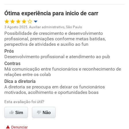
Benefícios
Ótima experiência para inicio de carr
Recomenda esta empresa
3 Agosto 2025. Auxiliar administrativo, São Paulo
Recomenda a diretoria
Possibilidade de crescimento e desenvolvimento
Oportunidade de promoção
profissional, premiações conforme metas batidas,
perspectiva de atividades e auxilio ao fun
Ambiente de trabalho
Prós
Desenvolvimento profissional e atendimento ao pub
Conciliação com a vida familiar
Contras
Má comunicação entre funcionários e reconhecimento de
relações entre os colab
Benefícios
Dica a diretoria
A diretoria se preocupa em deixar os funcionários
Recomenda esta empresa
motivados, acolhimento e oportunidades boas
Não recomenda a diretoria
Esta avaliação foi útil?
Sim
Não
Denunciar