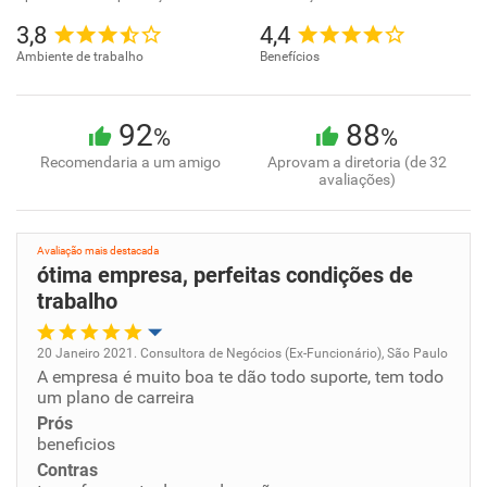
3,8
4,4
Ambiente de trabalho
Benefícios
92
88
%
%
Recomendaria a um amigo
Aprovam a diretoria (de 32
avaliações)
Avaliação mais destacada
ótima empresa, perfeitas condições de
trabalho
20 Janeiro 2021. Consultora de Negócios (Ex-Funcionário), São Paulo
A empresa é muito boa te dão todo suporte, tem todo
Oportunidade de promoção
um plano de carreira
Prós
Ambiente de trabalho
beneficios
Contras
Conciliação com a vida familiar