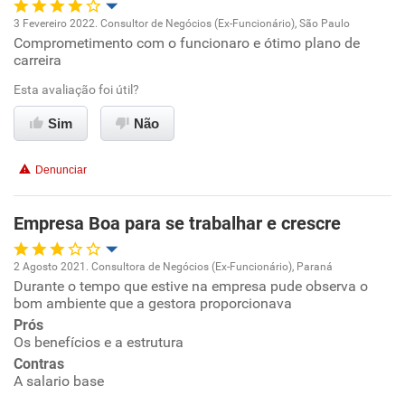
3 Fevereiro 2022. Consultor de Negócios (Ex-Funcionário), São Paulo
Comprometimento com o funcionaro e ótimo plano de
Oportunidade de promoção
carreira
Ambiente de trabalho
Esta avaliação foi útil?
Sim
Não
Conciliação com a vida familiar
Denunciar
Benefícios
Empresa Boa para se trabalhar e crescre
Recomenda esta empresa
Recomenda a diretoria
2 Agosto 2021. Consultora de Negócios (Ex-Funcionário), Paraná
Durante o tempo que estive na empresa pude observa o
Oportunidade de promoção
bom ambiente que a gestora proporcionava
Prós
Ambiente de trabalho
Os benefícios e a estrutura
Contras
Conciliação com a vida familiar
A salario base