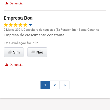
Não recomenda esta empresa
Denunciar
Não recomenda a diretoria
Empresa Boa
2 Março 2021. Consultora de negocios (Ex-Funcionário), Santa Catarina
Empresa de crescimento constante.
Oportunidade de promoção
Esta avaliação foi útil?
Ambiente de trabalho
Sim
Não
Conciliação com a vida familiar
Denunciar
Benefícios
Recomenda esta empresa
1
2
Recomenda a diretoria