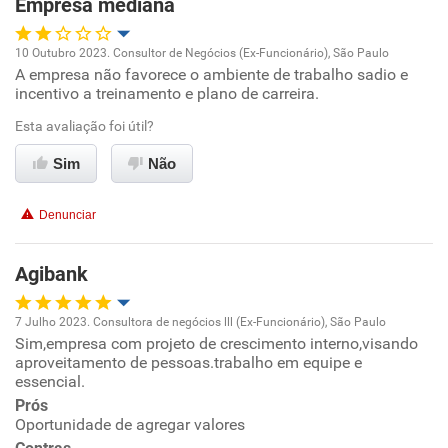
Empresa mediana
10 Outubro 2023. Consultor de Negócios (Ex-Funcionário), São Paulo
A empresa não favorece o ambiente de trabalho sadio e
Oportunidade de promoção
incentivo a treinamento e plano de carreira.
Ambiente de trabalho
Esta avaliação foi útil?
Sim
Não
Conciliação com a vida familiar
Denunciar
Benefícios
Agibank
Recomenda esta empresa
Recomenda a diretoria
7 Julho 2023. Consultora de negócios lll (Ex-Funcionário), São Paulo
Sim,empresa com projeto de crescimento interno,visando
Oportunidade de promoção
aproveitamento de pessoas.trabalho em equipe e
essencial.
Ambiente de trabalho
Prós
Oportunidade de agregar valores
Conciliação com a vida familiar