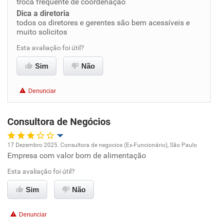
troca frequente de coordenação
Dica a diretoria
todos os diretores e gerentes são bem acessíveis e
Benefícios
muito solicitos
Esta avaliação foi útil?
Recomenda esta empresa
Recomenda a diretoria
Sim
Não
Denunciar
Consultora de Negócios
17 Dezembro 2025. Consultora de negocios (Ex-Funcionário), São Paulo
Empresa com valor bom de alimentação
Oportunidade de promoção
Esta avaliação foi útil?
Ambiente de trabalho
Sim
Não
Conciliação com a vida familiar
Denunciar