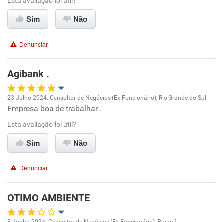
Esta avaliação foi útil?
Conciliação com a vida familiar
Sim
Não
Benefícios
Denunciar
Recomenda esta empresa
Agibank .
23 Julho 2024. Consultor de Negócios (Ex-Funcionário), Rio Grande do Sul
Empresa boa de trabalhar .
Oportunidade de promoção
Esta avaliação foi útil?
Ambiente de trabalho
Sim
Não
Conciliação com a vida familiar
Denunciar
Benefícios
OTIMO AMBIENTE
Recomenda esta empresa
3 Junho 2024. Consultor de Negócios (Ex-Funcionário), Paraná