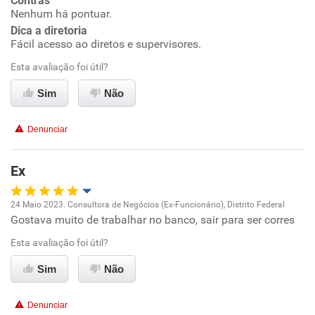
Contras
Nenhum há pontuar.
Dica a diretoria
Benefícios
Fácil acesso ao diretos e supervisores.
Esta avaliação foi útil?
Recomenda esta empresa
Recomenda a diretoria
Sim
Não
Denunciar
Ex
24 Maio 2023. Consultora de Negócios (Ex-Funcionário), Distrito Federal
Gostava muito de trabalhar no banco, sair para ser corres
Oportunidade de promoção
Esta avaliação foi útil?
Ambiente de trabalho
Sim
Não
Conciliação com a vida familiar
Denunciar