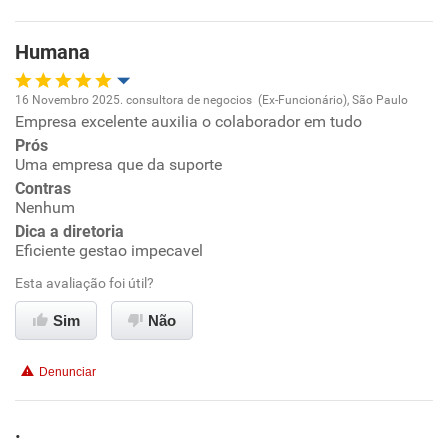
Benefícios
Humana
Recomenda esta empresa
16 Novembro 2025. consultora de negocios (Ex-Funcionário), São Paulo
Recomenda a diretoria
Empresa excelente auxilia o colaborador em tudo
Oportunidade de promoção
Prós
Uma empresa que da suporte
Ambiente de trabalho
Contras
Nenhum
Conciliação com a vida familiar
Dica a diretoria
Eficiente gestao impecavel
Benefícios
Esta avaliação foi útil?
Sim
Não
Recomenda esta empresa
Recomenda a diretoria
Denunciar
.