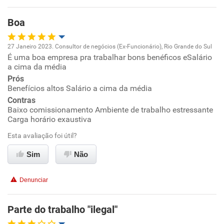
Benefícios
Boa
Recomenda esta empresa
27 Janeiro 2023. Consultor de negócios (Ex-Funcionário), Rio Grande do Sul
Recomenda a diretoria
É uma boa empresa pra trabalhar bons benéficos eSalário
Oportunidade de promoção
a cima da média
Prós
Ambiente de trabalho
Benefícios altos Salário a cima da média
Contras
Conciliação com a vida familiar
Baixo comissionamento Ambiente de trabalho estressante
Carga horário exaustiva
Benefícios
Esta avaliação foi útil?
Sim
Não
Recomenda esta empresa
Recomenda a diretoria
Denunciar
Parte do trabalho "ilegal"