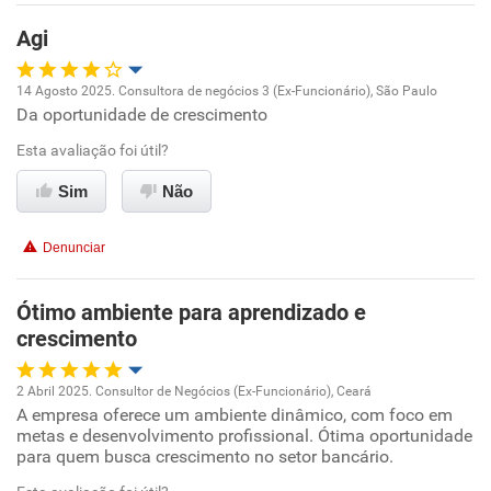
Benefícios
Agi
Recomenda esta empresa
14 Agosto 2025. Consultora de negócios 3 (Ex-Funcionário), São Paulo
Recomenda a diretoria
Da oportunidade de crescimento
Oportunidade de promoção
Esta avaliação foi útil?
Ambiente de trabalho
Sim
Não
Conciliação com a vida familiar
Denunciar
Benefícios
Ótimo ambiente para aprendizado e
crescimento
Recomenda esta empresa
Recomenda a diretoria
2 Abril 2025. Consultor de Negócios (Ex-Funcionário), Ceará
A empresa oferece um ambiente dinâmico, com foco em
Oportunidade de promoção
metas e desenvolvimento profissional. Ótima oportunidade
para quem busca crescimento no setor bancário.
Ambiente de trabalho