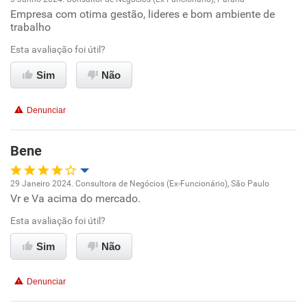
Recomenda a diretoria
Empresa com otima gestão, lideres e bom ambiente de
Oportunidade de promoção
trabalho
Ambiente de trabalho
Esta avaliação foi útil?
Sim
Não
Conciliação com a vida familiar
Denunciar
Benefícios
Bene
Recomenda esta empresa
Recomenda a diretoria
29 Janeiro 2024. Consultora de Negócios (Ex-Funcionário), São Paulo
Vr e Va acima do mercado.
Oportunidade de promoção
Esta avaliação foi útil?
Ambiente de trabalho
Sim
Não
Conciliação com a vida familiar
Denunciar
Benefícios