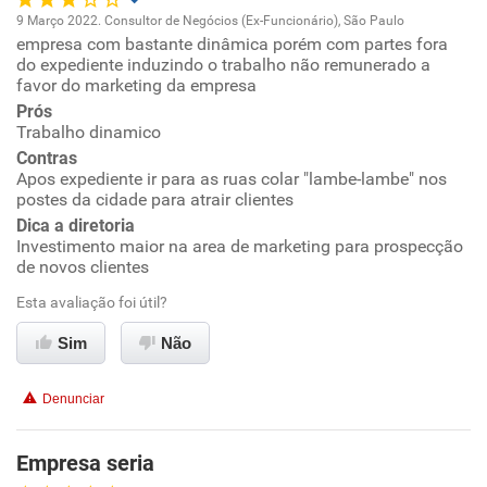
9 Março 2022. Consultor de Negócios (Ex-Funcionário), São Paulo
empresa com bastante dinâmica porém com partes fora
Oportunidade de promoção
do expediente induzindo o trabalho não remunerado a
favor do marketing da empresa
Ambiente de trabalho
Prós
Trabalho dinamico
Conciliação com a vida familiar
Contras
Apos expediente ir para as ruas colar "lambe-lambe" nos
postes da cidade para atrair clientes
Benefícios
Dica a diretoria
Investimento maior na area de marketing para prospecção
Recomenda esta empresa
de novos clientes
Recomenda a diretoria
Esta avaliação foi útil?
Sim
Não
Denunciar
Empresa seria