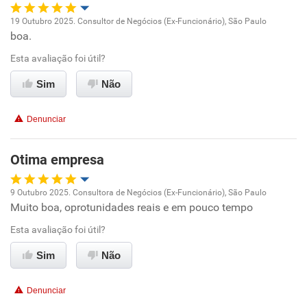
19 Outubro 2025. Consultor de Negócios (Ex-Funcionário), São Paulo
boa.
Oportunidade de promoção
Esta avaliação foi útil?
Ambiente de trabalho
Sim
Não
Conciliação com a vida familiar
Denunciar
Benefícios
Otima empresa
Recomenda esta empresa
9 Outubro 2025. Consultora de Negócios (Ex-Funcionário), São Paulo
Recomenda a diretoria
Muito boa, oprotunidades reais e em pouco tempo
Oportunidade de promoção
Esta avaliação foi útil?
Ambiente de trabalho
Sim
Não
Conciliação com a vida familiar
Denunciar