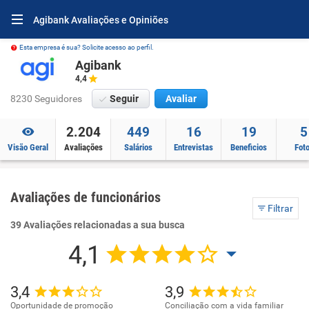
Agibank Avaliações e Opiniões
Esta empresa é sua? Solicite acesso ao perfil.
Agibank
4,4
8230 Seguidores
Seguir
Avaliar
2.204
449
16
19
5
Visão Geral
Avaliações
Salários
Entrevistas
Beneficios
Fot
Avaliações de funcionários
Filtrar
39 Avaliações relacionadas a sua busca
4,1
3,4
3,9
Oportunidade de promoção
Conciliação com a vida familiar