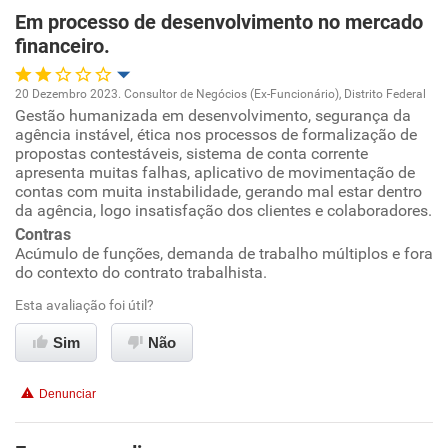
Em processo de desenvolvimento no mercado
financeiro.
Recomenda esta empresa
Recomenda a diretoria
20 Dezembro 2023. Consultor de Negócios (Ex-Funcionário), Distrito Federal
Gestão humanizada em desenvolvimento, segurança da
Oportunidade de promoção
agência instável, ética nos processos de formalização de
propostas contestáveis, sistema de conta corrente
Ambiente de trabalho
apresenta muitas falhas, aplicativo de movimentação de
contas com muita instabilidade, gerando mal estar dentro
da agência, logo insatisfação dos clientes e colaboradores.
Conciliação com a vida familiar
Contras
Acúmulo de funções, demanda de trabalho múltiplos e fora
Benefícios
do contexto do contrato trabalhista.
Esta avaliação foi útil?
Não recomenda esta empresa
Sim
Não
Não recomenda a diretoria
Denunciar