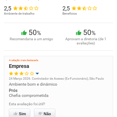
2,5
2,5
Ambiente de trabalho
Benefícios
50
50
%
%
Recomendaria a um amigo
Aprovam a diretoria (de 1
avaliações)
Avaliação mais destacada
Empresa
24 Março 2026. Controlador de Acesso (Ex-Funcionário), São Paulo
Ambiente bom e dinâmico
Oportunidade de promoção
Prós
Chefia comprometida
Ambiente de trabalho
Esta avaliação foi útil?
Conciliação com a vida familiar
Sim
Não