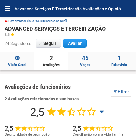
Advanced Serviços E Terceirização Avaliações e Opiniões
Esta empresa é sua? Solicite acesso ao perfil.
ADVANCED SERVIÇOS E TERCEIRIZAÇÃO
2,5
24 Seguidores
Seguir
Avaliar
2
45
1
Visão Geral
Avaliações
Vagas
Entrevista
Avaliações de funcionários
Filtrar
2 Avaliações relacionadas a sua busca
2,5
2,5
2,5
Oportunidade de promoção
Conciliação com a vida familiar