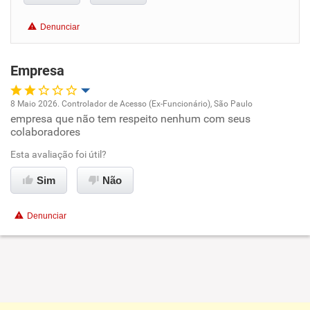
Benefícios
Denunciar
Recomenda esta empresa
Empresa
Recomenda a diretoria
8 Maio 2026. Controlador de Acesso (Ex-Funcionário), São Paulo
empresa que não tem respeito nenhum com seus
Oportunidade de promoção
colaboradores
Ambiente de trabalho
Esta avaliação foi útil?
Sim
Não
Conciliação com a vida familiar
Denunciar
Benefícios
Não recomenda esta empresa
Não recomenda a diretoria