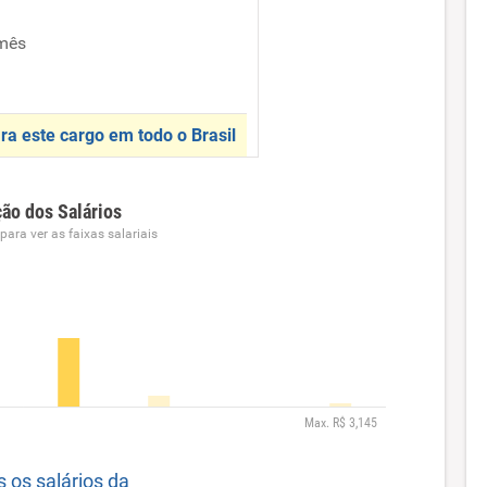
mês
ra este cargo em todo o Brasil
ção dos Salários
ara ver as faixas salariais
s os salários da