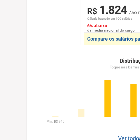
1.824
R$
/ao 
Cálculo baseado em 100 salários
6% abaixo
da média nacional do cargo
Compare os salários pa
Distribu
Toque nas barras p
Ver todo