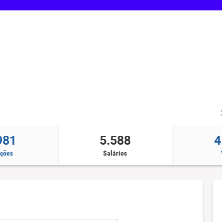
981
5.588
4
ações
Salários