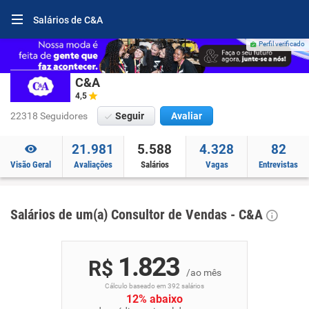
Salários de C&A
Perfil verificado
C&A
4,5
22318 Seguidores
Seguir
Avaliar
21.981
5.588
4.328
82
Visão Geral
Avaliações
Salários
Vagas
Entrevistas
Salários de um(a) Consultor de Vendas - C&A
1.823
R$
/ao mês
Cálculo baseado em 392 salários
12% abaixo